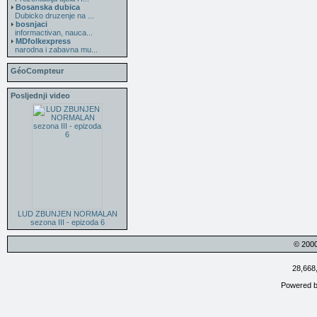
Bosanska dubica
Dubicko druzenje na ...
bosnjaci
informactivan, nauca...
MDfolkexpress
narodna i zabavna mu...
GéoCompteur
Posljednji video
LUD ZBUNJEN NORMALAN
sezona III - epizoda 6
© 200
28,668
Powered 