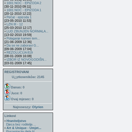
1001 NOĆ - EPIZODA 2
[30-11-2010 09:11]
1001 NOĆ - EPIZODA 1
[20-11-2010 12:22]
Pečat - epizoda 1
[23-05-2010 11:53]
LZN III - 12
[25-03-2010 12:17]
LUD ZBUNJEN NORMALA...
[13-02-2010 19:59]
Polaganje kamen tem...
[21-06-2009 12:36]
Da se ne zaboravi G...
[09-06-2009 17:04]
REZOLUCIJA 819
[08-01-2009 16:08]
IZBOR IZ NOVOGODIŠN...
[03-01-2009 17:45]
REGISTROVANI
U¿ytkowników: 2145
Danas: 0
Juce: 0
Ovaj mjesec:
0
Najnowszy:
Olyrien
Linkovi
Hraniteljstvo
Djeca bez roditelja ...
Art & Unique - Umjet...
Prezentacija djela H...