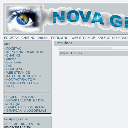
POČETAK
·
CHAT NG
·
Articles
·
FORUM NG
·
WEB STRANICE
·
KATEGORIJE NOVO
Profil člana
Meni
POČETAK
KUR'AN NA BOSANSKOM
Photo Albums
CHAT NG
Articles
Downloads
FAQ
FORUM NG
WEB STRANICE
KATEGORIJE NOVOSTI
KONTAKTIRAJTE @
POŠALJI SVOJ FOTO
TRAŽI
UBIJENI 10.05.1992.
SPISAK UBIJENIH NA DAN
13.06.1992.
GRAPĆANI U LOGORIMA I
GRAPĆANI U LOGORIMA II
Posljednji video
U ZEMLJI KRVI I MEDA
[03-03-2012 18:20]