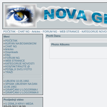
POČETAK
·
CHAT NG
·
Articles
·
FORUM NG
·
WEB STRANICE
·
KATEGORIJE NOVO
Profil člana
Meni
POČETAK
KUR'AN NA BOSANSKOM
Photo Albums
CHAT NG
Articles
Downloads
FAQ
FORUM NG
WEB STRANICE
KATEGORIJE NOVOSTI
KONTAKTIRAJTE @
POŠALJI SVOJ FOTO
TRAŽI
UBIJENI 10.05.1992.
SPISAK UBIJENIH NA DAN
13.06.1992.
GRAPĆANI U LOGORIMA I
GRAPĆANI U LOGORIMA II
Posljednji video
U ZEMLJI KRVI I MEDA
[03-03-2012 18:20]