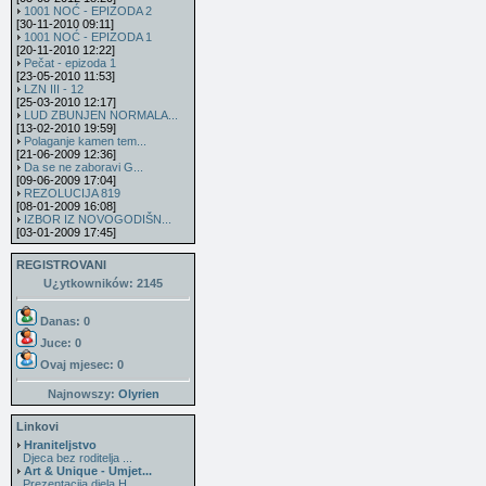
1001 NOĆ - EPIZODA 2
[30-11-2010 09:11]
1001 NOĆ - EPIZODA 1
[20-11-2010 12:22]
Pečat - epizoda 1
[23-05-2010 11:53]
LZN III - 12
[25-03-2010 12:17]
LUD ZBUNJEN NORMALA...
[13-02-2010 19:59]
Polaganje kamen tem...
[21-06-2009 12:36]
Da se ne zaboravi G...
[09-06-2009 17:04]
REZOLUCIJA 819
[08-01-2009 16:08]
IZBOR IZ NOVOGODIŠN...
[03-01-2009 17:45]
REGISTROVANI
U¿ytkowników: 2145
Danas: 0
Juce: 0
Ovaj mjesec:
0
Najnowszy:
Olyrien
Linkovi
Hraniteljstvo
Djeca bez roditelja ...
Art & Unique - Umjet...
Prezentacija djela H...