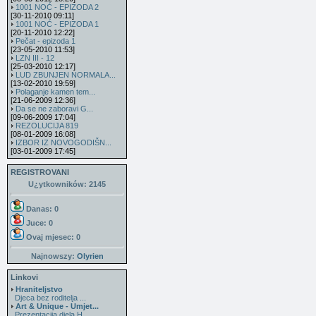
1001 NOĆ - EPIZODA 2
[30-11-2010 09:11]
1001 NOĆ - EPIZODA 1
[20-11-2010 12:22]
Pečat - epizoda 1
[23-05-2010 11:53]
LZN III - 12
[25-03-2010 12:17]
LUD ZBUNJEN NORMALA...
[13-02-2010 19:59]
Polaganje kamen tem...
[21-06-2009 12:36]
Da se ne zaboravi G...
[09-06-2009 17:04]
REZOLUCIJA 819
[08-01-2009 16:08]
IZBOR IZ NOVOGODIŠN...
[03-01-2009 17:45]
REGISTROVANI
U¿ytkowników: 2145
Danas: 0
Juce: 0
Ovaj mjesec:
0
Najnowszy:
Olyrien
Linkovi
Hraniteljstvo
Djeca bez roditelja ...
Art & Unique - Umjet...
Prezentacija djela H...