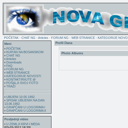
POČETAK
·
CHAT NG
·
Articles
·
FORUM NG
·
WEB STRANICE
·
KATEGORIJE NOVO
Profil člana
Meni
POČETAK
KUR'AN NA BOSANSKOM
Photo Albums
CHAT NG
Articles
Downloads
FAQ
FORUM NG
WEB STRANICE
KATEGORIJE NOVOSTI
KONTAKTIRAJTE @
POŠALJI SVOJ FOTO
TRAŽI
UBIJENI 10.05.1992.
SPISAK UBIJENIH NA DAN
13.06.1992.
GRAPĆANI U LOGORIMA I
GRAPĆANI U LOGORIMA II
Posljednji video
U ZEMLJI KRVI I MEDA
[03-03-2012 18:20]