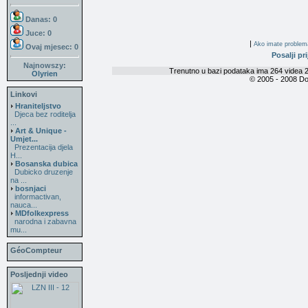
Danas: 0
Juce: 0
|
Ako imate problema 
Ovaj mjesec:
0
Posalji pri
Najnowszy:
Trenutno u bazi podataka ima 264 videa 2
Olyrien
© 2005 - 2008 Do
Linkovi
Hraniteljstvo
Djeca bez roditelja
...
Art & Unique -
Umjet...
Prezentacija djela
H...
Bosanska dubica
Dubicko druzenje
na ...
bosnjaci
informactivan,
nauca...
MDfolkexpress
narodna i zabavna
mu...
GéoCompteur
Posljednji video