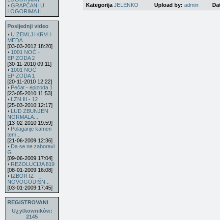
Kategorija
JELENKO
Upload by:
admin
Da
GRAPĆANI U
LOGORIMA II
Posljednji video
U ZEMLJI KRVI I
MEDA
[03-03-2012 18:20]
1001 NOĆ -
EPIZODA 2
[30-11-2010 09:11]
1001 NOĆ -
EPIZODA 1
[20-11-2010 12:22]
Pečat - epizoda 1
[23-05-2010 11:53]
LZN III - 12
[25-03-2010 12:17]
LUD ZBUNJEN
NORMALA...
[13-02-2010 19:59]
Polaganje kamen
tem...
[21-06-2009 12:36]
Da se ne zaboravi
G...
[09-06-2009 17:04]
REZOLUCIJA 819
[08-01-2009 16:08]
IZBOR IZ
NOVOGODIŠN...
[03-01-2009 17:45]
REGISTROVANI
U¿ytkowników:
2145