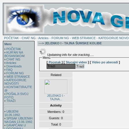
POČETAK
·
CHAT NG
·
Articles
·
FORUM NG
·
WEB STRANICE
·
KATEGORIJE NOVO
---> JELENKO I - TAJNA ŠUMSKE KOLIBE
Meni
POČETAK
KUR'AN NA
Updateing info for site tracking.....
BOSANSKOM
Menu
CHAT NG
[
Pocetak
]
[
Slucajni video
]
[
Video po abecedi
]
Articles
Downloads
Trazi
FAQ
FORUM NG
Related
WEB STRANICE
KATEGORIJE
NOVOSTI
KONTAKTIRAJTE
@
POŠALJI SVOJ
JELENKO I -
FOTO
TAJNA...
TRAŽI
Activity
UBIJENI
Members: 0
10.05.1992.
Guests: 0
SPISAK UBIJENIH
NA DAN 13.06.1992.
Total: 0
GRAPĆANI U
LOGORIMA I