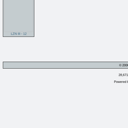
LZN III - 12
© 200
28,671
Powered 