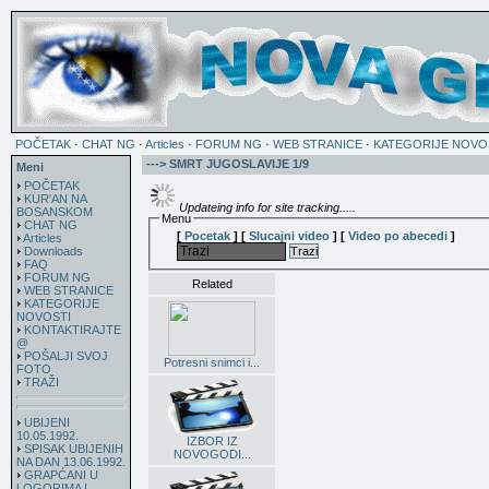
POČETAK
·
CHAT NG
·
Articles
·
FORUM NG
·
WEB STRANICE
·
KATEGORIJE NOVO
---> SMRT JUGOSLAVIJE 1/9
Meni
POČETAK
KUR'AN NA
Updateing info for site tracking.....
BOSANSKOM
Menu
CHAT NG
[
Pocetak
]
[
Slucajni video
]
[
Video po abecedi
]
Articles
Downloads
Trazi
FAQ
FORUM NG
Related
WEB STRANICE
KATEGORIJE
NOVOSTI
KONTAKTIRAJTE
@
POŠALJI SVOJ
Potresni snimci i...
FOTO
TRAŽI
UBIJENI
10.05.1992.
IZBOR IZ
SPISAK UBIJENIH
NOVOGODI...
NA DAN 13.06.1992.
GRAPĆANI U
LOGORIMA I