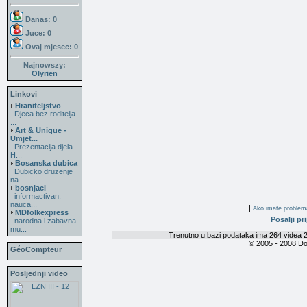
Danas: 0
Juce: 0
Ovaj mjesec:
0
Najnowszy:
Olyrien
Linkovi
Hraniteljstvo
Djeca bez roditelja
...
Art & Unique -
Umjet...
Prezentacija djela
H...
Bosanska dubica
Dubicko druzenje
na ...
bosnjaci
informactivan,
nauca...
|
Ako imate problema 
MDfolkexpress
Posalji pri
narodna i zabavna
mu...
Trenutno u bazi podataka ima 264 videa 2
© 2005 - 2008 Do
GéoCompteur
Posljednji video