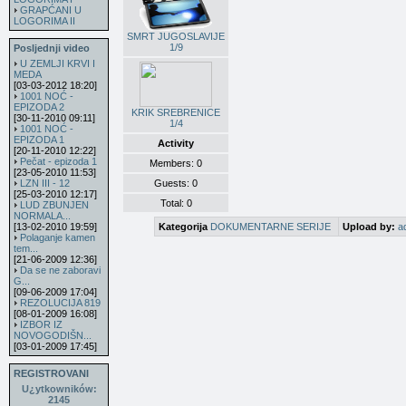
GRAPĆANI U
LOGORIMA II
SMRT JUGOSLAVIJE
1/9
Posljednji video
U ZEMLJI KRVI I
MEDA
[03-03-2012 18:20]
1001 NOĆ -
EPIZODA 2
KRIK SREBRENICE
[30-11-2010 09:11]
1/4
1001 NOĆ -
EPIZODA 1
Activity
[20-11-2010 12:22]
Pečat - epizoda 1
Members: 0
[23-05-2010 11:53]
Guests: 0
LZN III - 12
[25-03-2010 12:17]
Total: 0
LUD ZBUNJEN
NORMALA...
Kategorija
DOKUMENTARNE SERIJE
Upload by:
a
[13-02-2010 19:59]
Polaganje kamen
tem...
[21-06-2009 12:36]
Da se ne zaboravi
G...
[09-06-2009 17:04]
REZOLUCIJA 819
[08-01-2009 16:08]
IZBOR IZ
NOVOGODIŠN...
[03-01-2009 17:45]
REGISTROVANI
U¿ytkowników:
2145