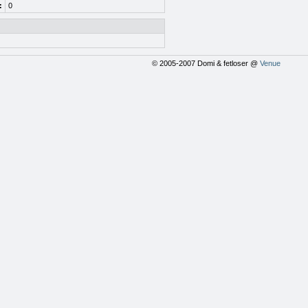
:
0
© 2005-2007 Domi & fetloser @
Venue