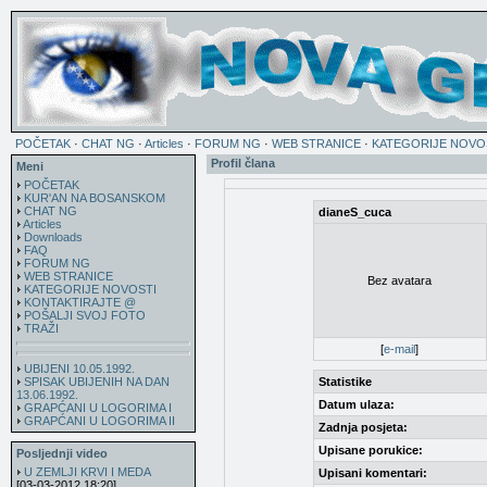
POČETAK
·
CHAT NG
·
Articles
·
FORUM NG
·
WEB STRANICE
·
KATEGORIJE NOVO
Profil člana
Meni
POČETAK
KUR'AN NA BOSANSKOM
CHAT NG
dianeS_cuca
Articles
Downloads
FAQ
FORUM NG
WEB STRANICE
Bez avatara
KATEGORIJE NOVOSTI
KONTAKTIRAJTE @
POŠALJI SVOJ FOTO
TRAŽI
[
e-mail
]
UBIJENI 10.05.1992.
SPISAK UBIJENIH NA DAN
Statistike
13.06.1992.
Datum ulaza:
GRAPĆANI U LOGORIMA I
GRAPĆANI U LOGORIMA II
Zadnja posjeta:
Upisane porukice:
Posljednji video
U ZEMLJI KRVI I MEDA
Upisani komentari:
[03-03-2012 18:20]