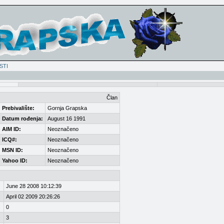
STI
Član
Prebivalište:
Gornja Grapska
Datum rođenja:
August 16 1991
AIM ID:
Neoznačeno
ICQ#:
Neoznačeno
MSN ID:
Neoznačeno
Yahoo ID:
Neoznačeno
June 28 2008 10:12:39
April 02 2009 20:26:26
0
3