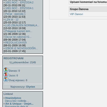
Upisani komentari na forumu
1001 NOĆ - EPIZODA 2
[30-11-2010 09:11]
1001 NOĆ - EPIZODA 1
Grupe članova
[20-11-2010 12:22]
Pečat - epizoda 1
VIP članovi
[23-05-2010 11:53]
LZN III - 12
[25-03-2010 12:17]
LUD ZBUNJEN NORMALA...
[13-02-2010 19:59]
Polaganje kamen tem...
[21-06-2009 12:36]
Da se ne zaboravi G...
[09-06-2009 17:04]
REZOLUCIJA 819
[08-01-2009 16:08]
IZBOR IZ NOVOGODIŠN...
[03-01-2009 17:45]
REGISTROVANI
U¿ytkowników: 2145
Danas: 0
Juce: 0
Ovaj mjesec:
0
Najnowszy:
Olyrien
Linkovi
Hraniteljstvo
Djeca bez roditelja ...
Art & Unique - Umjet...
Prezentacija djela H...