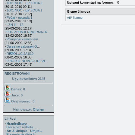
Upisani komentari na forumu:
0
1001 NOĆ - EPIZODA 2
[30-11-2010 09:11]
1001 NOĆ - EPIZODA 1
Grupe članova
[20-11-2010 12:22]
Pečat - epizoda 1
VIP članovi
[23-05-2010 11:53]
LZN III - 12
[25-03-2010 12:17]
LUD ZBUNJEN NORMALA...
[13-02-2010 19:59]
Polaganje kamen tem...
[21-06-2009 12:36]
Da se ne zaboravi G...
[09-06-2009 17:04]
REZOLUCIJA 819
[08-01-2009 16:08]
IZBOR IZ NOVOGODIŠN...
[03-01-2009 17:45]
REGISTROVANI
U¿ytkowników: 2145
Danas: 0
Juce: 0
Ovaj mjesec:
0
Najnowszy:
Olyrien
Linkovi
Hraniteljstvo
Djeca bez roditelja ...
Art & Unique - Umjet...
Prezentacija djela H...