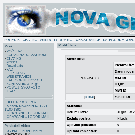
POČETAK
·
CHAT NG
·
Articles
·
FORUM NG
·
WEB STRANICE
·
KATEGORIJE NOVO
Profil člana
Meni
POČETAK
KUR'AN NA BOSANSKOM
CHAT NG
Semir besic
Articles
Prebivalište:
Downloads
FAQ
Datum rođen
FORUM NG
WEB STRANICE
Bez avatara
AIM ID:
KATEGORIJE NOVOSTI
KONTAKTIRAJTE @
ICQ#:
POŠALJI SVOJ FOTO
MSN ID:
TRAŽI
[
e-mail
]
Yahoo ID:
UBIJENI 10.05.1992.
SPISAK UBIJENIH NA DAN
Statistike
13.06.1992.
Datum ulaza:
August 28 2
GRAPĆANI U LOGORIMA I
GRAPĆANI U LOGORIMA II
Zadnja posjeta:
Nikada
Upisane porukice:
0
Posljednji video
U ZEMLJI KRVI I MEDA
Upisani komentari:
0
[03-03-2012 18:20]