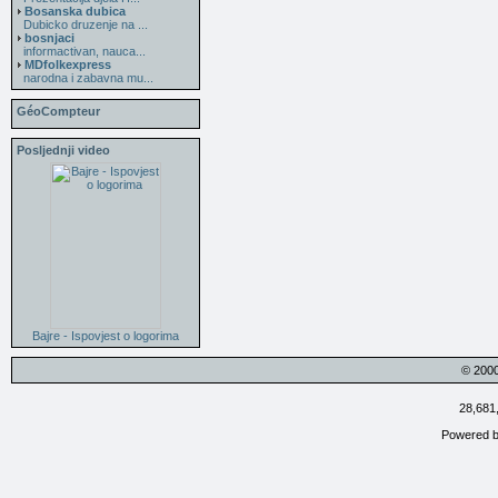
Bosanska dubica
Dubicko druzenje na ...
bosnjaci
informactivan, nauca...
MDfolkexpress
narodna i zabavna mu...
GéoCompteur
Posljednji video
Bajre - Ispovjest o logorima
© 200
28,681
Powered 