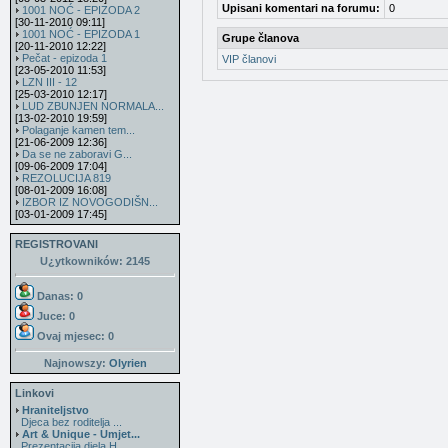
Upisani komentari na forumu:
0
1001 NOĆ - EPIZODA 2
[30-11-2010 09:11]
1001 NOĆ - EPIZODA 1
Grupe članova
[20-11-2010 12:22]
Pečat - epizoda 1
VIP članovi
[23-05-2010 11:53]
LZN III - 12
[25-03-2010 12:17]
LUD ZBUNJEN NORMALA...
[13-02-2010 19:59]
Polaganje kamen tem...
[21-06-2009 12:36]
Da se ne zaboravi G...
[09-06-2009 17:04]
REZOLUCIJA 819
[08-01-2009 16:08]
IZBOR IZ NOVOGODIŠN...
[03-01-2009 17:45]
REGISTROVANI
U¿ytkowników: 2145
Danas: 0
Juce: 0
Ovaj mjesec:
0
Najnowszy:
Olyrien
Linkovi
Hraniteljstvo
Djeca bez roditelja ...
Art & Unique - Umjet...
Prezentacija djela H...