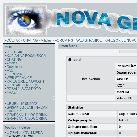
POČETAK
·
CHAT NG
·
Articles
·
FORUM NG
·
WEB STRANICE
·
KATEGORIJE NOVO
Profil člana
Meni
POČETAK
KUR'AN NA BOSANSKOM
CHAT NG
dj_sanel
Articles
Prebivalište:
Downloads
FAQ
Datum rođen
FORUM NG
WEB STRANICE
Bez avatara
AIM ID:
KATEGORIJE NOVOSTI
KONTAKTIRAJTE @
ICQ#:
POŠALJI SVOJ FOTO
MSN ID:
TRAŽI
Yahoo ID:
UBIJENI 10.05.1992.
SPISAK UBIJENIH NA DAN
Statistike
13.06.1992.
Datum ulaza:
September 
GRAPĆANI U LOGORIMA I
GRAPĆANI U LOGORIMA II
Zadnja posjeta:
Nikada
Upisane porukice:
0
Posljednji video
U ZEMLJI KRVI I MEDA
Upisani komentari:
0
[03-03-2012 18:20]