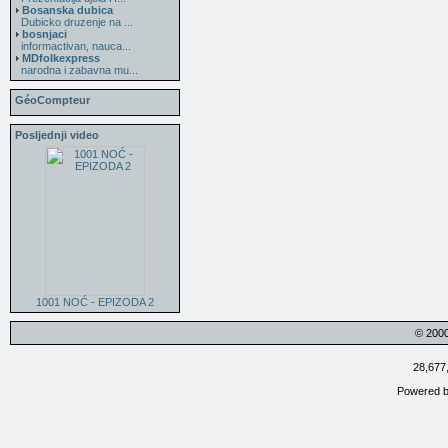
Bosanska dubica
Dubicko druzenje na ...
bosnjaci
informactivan, nauca...
MDfolkexpress
narodna i zabavna mu...
GéoCompteur
Posljednji video
1001 NOĆ - EPIZODA 2
© 200
28,677
Powered 