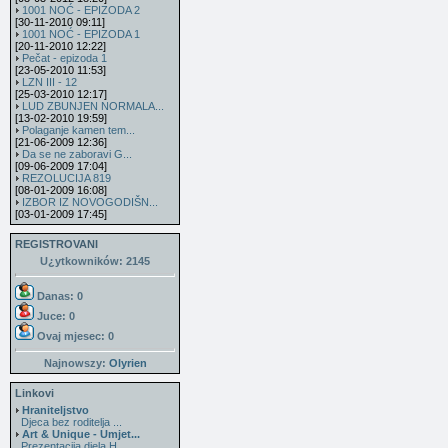
1001 NOĆ - EPIZODA 2
[30-11-2010 09:11]
1001 NOĆ - EPIZODA 1
[20-11-2010 12:22]
Pečat - epizoda 1
[23-05-2010 11:53]
LZN III - 12
[25-03-2010 12:17]
LUD ZBUNJEN NORMALA...
[13-02-2010 19:59]
Polaganje kamen tem...
[21-06-2009 12:36]
Da se ne zaboravi G...
[09-06-2009 17:04]
REZOLUCIJA 819
[08-01-2009 16:08]
IZBOR IZ NOVOGODIŠN...
[03-01-2009 17:45]
REGISTROVANI
U¿ytkowników: 2145
Danas: 0
Juce: 0
Ovaj mjesec:
0
Najnowszy:
Olyrien
Linkovi
Hraniteljstvo
Djeca bez roditelja ...
Art & Unique - Umjet...
Prezentacija djela H...