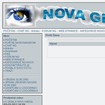
POČETAK
·
CHAT NG
·
Articles
·
FORUM NG
·
WEB STRANICE
·
KATEGORIJE NOVO
Profil člana
Meni
POČETAK
KUR'AN NA BOSANSKOM
Vijesti
CHAT NG
Articles
Downloads
FAQ
FORUM NG
WEB STRANICE
KATEGORIJE NOVOSTI
KONTAKTIRAJTE @
POŠALJI SVOJ FOTO
TRAŽI
UBIJENI 10.05.1992.
SPISAK UBIJENIH NA DAN
13.06.1992.
GRAPĆANI U LOGORIMA I
GRAPĆANI U LOGORIMA II
Posljednji video
U ZEMLJI KRVI I MEDA
[03-03-2012 18:20]