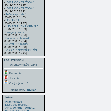
1001 NOĆ - EPIZODA 2
[30-11-2010 09:11]
1001 NOĆ - EPIZODA 1
[20-11-2010 12:22]
Pečat - epizoda 1
[23-05-2010 11:53]
LZN III - 12
[25-03-2010 12:17]
LUD ZBUNJEN NORMALA...
[13-02-2010 19:59]
Polaganje kamen tem...
[21-06-2009 12:36]
Da se ne zaboravi G...
[09-06-2009 17:04]
REZOLUCIJA 819
[08-01-2009 16:08]
IZBOR IZ NOVOGODIŠN...
[03-01-2009 17:45]
REGISTROVANI
U¿ytkowników: 2145
Danas: 0
Juce: 0
Ovaj mjesec:
0
Najnowszy:
Olyrien
Linkovi
Hraniteljstvo
Djeca bez roditelja ...
Art & Unique - Umjet...
Prezentacija djela H...