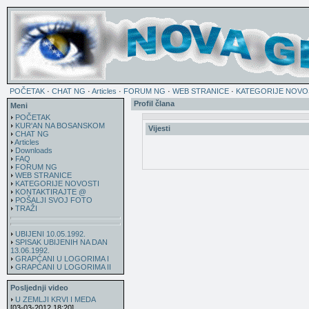
POČETAK
·
CHAT NG
·
Articles
·
FORUM NG
·
WEB STRANICE
·
KATEGORIJE NOVO
Profil člana
Meni
POČETAK
KUR'AN NA BOSANSKOM
Vijesti
CHAT NG
Articles
Downloads
FAQ
FORUM NG
WEB STRANICE
KATEGORIJE NOVOSTI
KONTAKTIRAJTE @
POŠALJI SVOJ FOTO
TRAŽI
UBIJENI 10.05.1992.
SPISAK UBIJENIH NA DAN
13.06.1992.
GRAPĆANI U LOGORIMA I
GRAPĆANI U LOGORIMA II
Posljednji video
U ZEMLJI KRVI I MEDA
[03-03-2012 18:20]