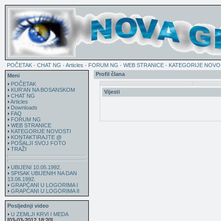
POČETAK
·
CHAT NG
·
Articles
·
FORUM NG
·
WEB STRANICE
·
KATEGORIJE NOVO
Profil člana
Meni
POČETAK
KUR'AN NA BOSANSKOM
Vijesti
CHAT NG
Articles
Downloads
FAQ
FORUM NG
WEB STRANICE
KATEGORIJE NOVOSTI
KONTAKTIRAJTE @
POŠALJI SVOJ FOTO
TRAŽI
UBIJENI 10.05.1992.
SPISAK UBIJENIH NA DAN
13.06.1992.
GRAPĆANI U LOGORIMA I
GRAPĆANI U LOGORIMA II
Posljednji video
U ZEMLJI KRVI I MEDA
[03-03-2012 18:20]