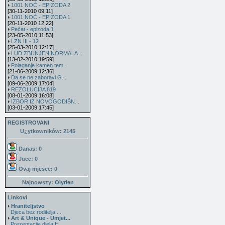
1001 NOĆ - EPIZODA 2
[30-11-2010 09:11]
1001 NOĆ - EPIZODA 1
[20-11-2010 12:22]
Pečat - epizoda 1
[23-05-2010 11:53]
LZN III - 12
[25-03-2010 12:17]
LUD ZBUNJEN NORMALA...
[13-02-2010 19:59]
Polaganje kamen tem...
[21-06-2009 12:36]
Da se ne zaboravi G...
[09-06-2009 17:04]
REZOLUCIJA 819
[08-01-2009 16:08]
IZBOR IZ NOVOGODIŠN...
[03-01-2009 17:45]
REGISTROVANI
U¿ytkowników: 2145
Danas: 0
Juce: 0
Ovaj mjesec:
0
Najnowszy:
Olyrien
Linkovi
Hraniteljstvo
Djeca bez roditelja ...
Art & Unique - Umjet...
Prezentacija djela H...