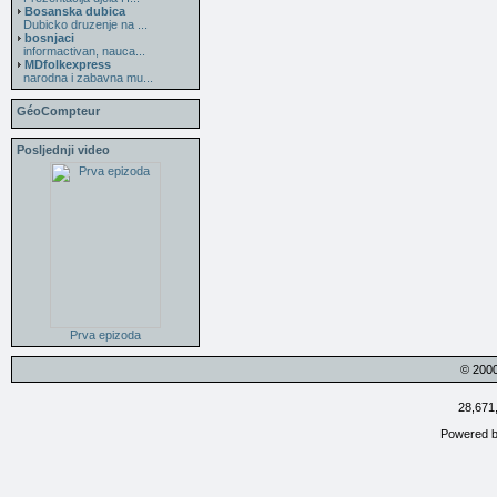
Bosanska dubica
Dubicko druzenje na ...
bosnjaci
informactivan, nauca...
MDfolkexpress
narodna i zabavna mu...
GéoCompteur
Posljednji video
Prva epizoda
© 200
28,671
Powered 