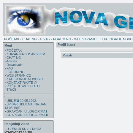
POČETAK
·
CHAT NG
·
Articles
·
FORUM NG
·
WEB STRANICE
·
KATEGORIJE NOVO
Profil člana
Meni
POČETAK
KUR'AN NA BOSANSKOM
Vijesti
CHAT NG
Articles
Downloads
FAQ
FORUM NG
WEB STRANICE
KATEGORIJE NOVOSTI
KONTAKTIRAJTE @
POŠALJI SVOJ FOTO
TRAŽI
UBIJENI 10.05.1992.
SPISAK UBIJENIH NA DAN
13.06.1992.
GRAPĆANI U LOGORIMA I
GRAPĆANI U LOGORIMA II
Posljednji video
U ZEMLJI KRVI I MEDA
[03-03-2012 18:20]