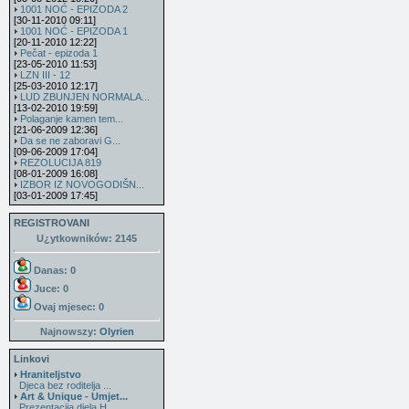
1001 NOĆ - EPIZODA 2
[30-11-2010 09:11]
1001 NOĆ - EPIZODA 1
[20-11-2010 12:22]
Pečat - epizoda 1
[23-05-2010 11:53]
LZN III - 12
[25-03-2010 12:17]
LUD ZBUNJEN NORMALA...
[13-02-2010 19:59]
Polaganje kamen tem...
[21-06-2009 12:36]
Da se ne zaboravi G...
[09-06-2009 17:04]
REZOLUCIJA 819
[08-01-2009 16:08]
IZBOR IZ NOVOGODIŠN...
[03-01-2009 17:45]
REGISTROVANI
U¿ytkowników: 2145
Danas: 0
Juce: 0
Ovaj mjesec:
0
Najnowszy:
Olyrien
Linkovi
Hraniteljstvo
Djeca bez roditelja ...
Art & Unique - Umjet...
Prezentacija djela H...