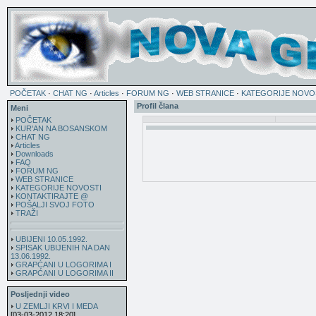
POČETAK
·
CHAT NG
·
Articles
·
FORUM NG
·
WEB STRANICE
·
KATEGORIJE NOVO
Profil člana
Meni
POČETAK
KUR'AN NA BOSANSKOM
CHAT NG
Articles
Downloads
FAQ
FORUM NG
WEB STRANICE
KATEGORIJE NOVOSTI
KONTAKTIRAJTE @
POŠALJI SVOJ FOTO
TRAŽI
UBIJENI 10.05.1992.
SPISAK UBIJENIH NA DAN
13.06.1992.
GRAPĆANI U LOGORIMA I
GRAPĆANI U LOGORIMA II
Posljednji video
U ZEMLJI KRVI I MEDA
[03-03-2012 18:20]