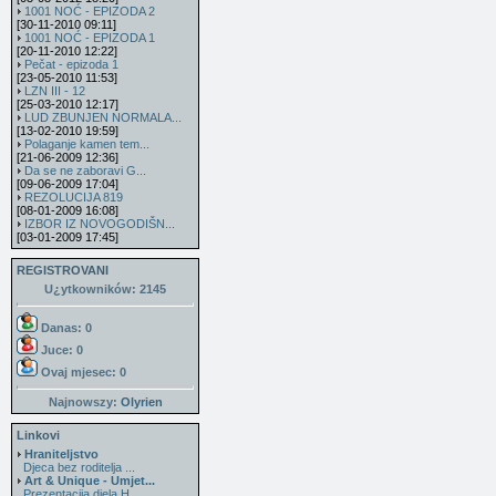
1001 NOĆ - EPIZODA 2
[30-11-2010 09:11]
1001 NOĆ - EPIZODA 1
[20-11-2010 12:22]
Pečat - epizoda 1
[23-05-2010 11:53]
LZN III - 12
[25-03-2010 12:17]
LUD ZBUNJEN NORMALA...
[13-02-2010 19:59]
Polaganje kamen tem...
[21-06-2009 12:36]
Da se ne zaboravi G...
[09-06-2009 17:04]
REZOLUCIJA 819
[08-01-2009 16:08]
IZBOR IZ NOVOGODIŠN...
[03-01-2009 17:45]
REGISTROVANI
U¿ytkowników: 2145
Danas: 0
Juce: 0
Ovaj mjesec:
0
Najnowszy:
Olyrien
Linkovi
Hraniteljstvo
Djeca bez roditelja ...
Art & Unique - Umjet...
Prezentacija djela H...