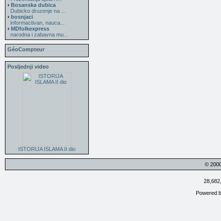
Bosanska dubica
Dubicko druzenje na ...
bosnjaci
informactivan, nauca...
MDfolkexpress
narodna i zabavna mu...
GéoCompteur
Posljednji video
ISTORIJA ISLAMA II dio
© 200
28,682
Powered 