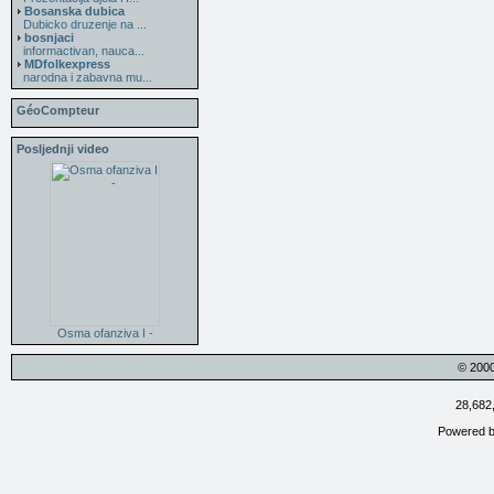
Bosanska dubica
Dubicko druzenje na ...
bosnjaci
informactivan, nauca...
MDfolkexpress
narodna i zabavna mu...
GéoCompteur
Posljednji video
Osma ofanziva I -
© 200
28,682
Powered 