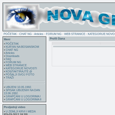
POČETAK
·
CHAT NG
·
Articles
·
FORUM NG
·
WEB STRANICE
·
KATEGORIJE NOVO
Profil člana
Meni
POČETAK
KUR'AN NA BOSANSKOM
CHAT NG
Articles
Downloads
FAQ
FORUM NG
WEB STRANICE
KATEGORIJE NOVOSTI
KONTAKTIRAJTE @
POŠALJI SVOJ FOTO
TRAŽI
UBIJENI 10.05.1992.
SPISAK UBIJENIH NA DAN
13.06.1992.
GRAPĆANI U LOGORIMA I
GRAPĆANI U LOGORIMA II
Posljednji video
U ZEMLJI KRVI I MEDA
[03-03-2012 18:20]