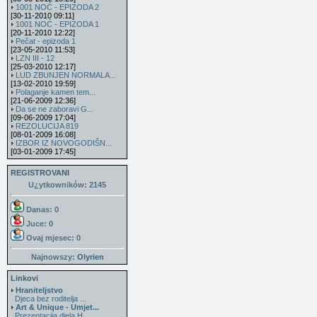
1001 NOĆ - EPIZODA 2
[30-11-2010 09:11]
1001 NOĆ - EPIZODA 1
[20-11-2010 12:22]
Pečat - epizoda 1
[23-05-2010 11:53]
LZN III - 12
[25-03-2010 12:17]
LUD ZBUNJEN NORMALA...
[13-02-2010 19:59]
Polaganje kamen tem...
[21-06-2009 12:36]
Da se ne zaboravi G...
[09-06-2009 17:04]
REZOLUCIJA 819
[08-01-2009 16:08]
IZBOR IZ NOVOGODIŠN...
[03-01-2009 17:45]
REGISTROVANI
U¿ytkowników: 2145
Danas: 0
Juce: 0
Ovaj mjesec:
0
Najnowszy:
Olyrien
Linkovi
Hraniteljstvo
Djeca bez roditelja ...
Art & Unique - Umjet...
Prezentacija djela H...