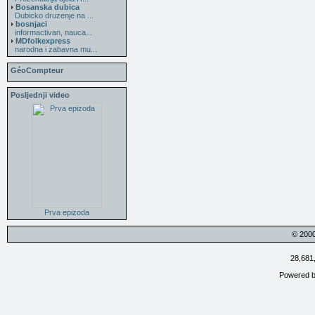
Bosanska dubica
Dubicko druzenje na ...
bosnjaci
informactivan, nauca...
MDfolkexpress
narodna i zabavna mu...
GéoCompteur
Posljednji video
Prva epizoda
© 200
28,681
Powered 