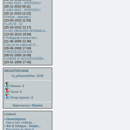
1001 NOĆ - EPIZODA 2
[30-11-2010 09:11]
1001 NOĆ - EPIZODA 1
[20-11-2010 12:22]
Pečat - epizoda 1
[23-05-2010 11:53]
LZN III - 12
[25-03-2010 12:17]
LUD ZBUNJEN NORMALA...
[13-02-2010 19:59]
Polaganje kamen tem...
[21-06-2009 12:36]
Da se ne zaboravi G...
[09-06-2009 17:04]
REZOLUCIJA 819
[08-01-2009 16:08]
IZBOR IZ NOVOGODIŠN...
[03-01-2009 17:45]
REGISTROVANI
U¿ytkowników: 2145
Danas: 0
Juce: 0
Ovaj mjesec:
0
Najnowszy:
Olyrien
Linkovi
Hraniteljstvo
Djeca bez roditelja ...
Art & Unique - Umjet...
Prezentacija djela H...