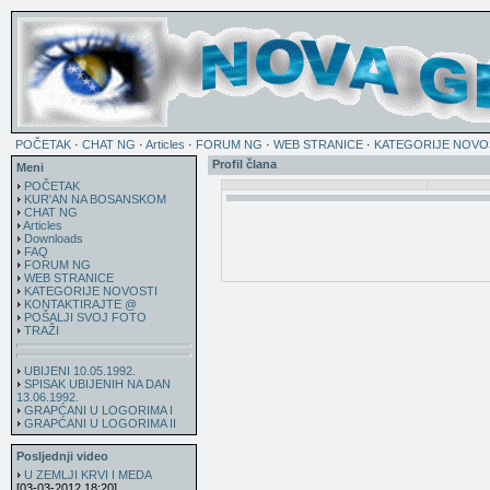
POČETAK
·
CHAT NG
·
Articles
·
FORUM NG
·
WEB STRANICE
·
KATEGORIJE NOVO
Profil člana
Meni
POČETAK
KUR'AN NA BOSANSKOM
CHAT NG
Articles
Downloads
FAQ
FORUM NG
WEB STRANICE
KATEGORIJE NOVOSTI
KONTAKTIRAJTE @
POŠALJI SVOJ FOTO
TRAŽI
UBIJENI 10.05.1992.
SPISAK UBIJENIH NA DAN
13.06.1992.
GRAPĆANI U LOGORIMA I
GRAPĆANI U LOGORIMA II
Posljednji video
U ZEMLJI KRVI I MEDA
[03-03-2012 18:20]