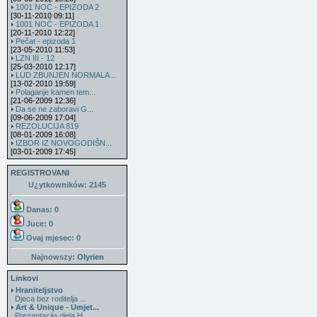
1001 NOĆ - EPIZODA 2
[30-11-2010 09:11]
1001 NOĆ - EPIZODA 1
[20-11-2010 12:22]
Pečat - epizoda 1
[23-05-2010 11:53]
LZN III - 12
[25-03-2010 12:17]
LUD ZBUNJEN NORMALA...
[13-02-2010 19:59]
Polaganje kamen tem...
[21-06-2009 12:36]
Da se ne zaboravi G...
[09-06-2009 17:04]
REZOLUCIJA 819
[08-01-2009 16:08]
IZBOR IZ NOVOGODIŠN...
[03-01-2009 17:45]
REGISTROVANI
U¿ytkowników: 2145
Danas: 0
Juce: 0
Ovaj mjesec:
0
Najnowszy:
Olyrien
Linkovi
Hraniteljstvo
Djeca bez roditelja ...
Art & Unique - Umjet...
Prezentacija djela H...