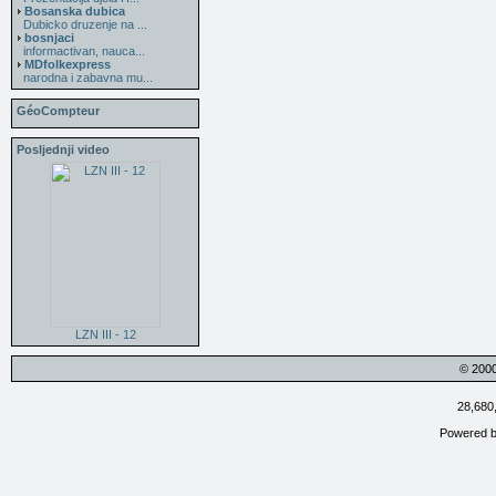
Bosanska dubica
Dubicko druzenje na ...
bosnjaci
informactivan, nauca...
MDfolkexpress
narodna i zabavna mu...
GéoCompteur
Posljednji video
LZN III - 12
© 200
28,680
Powered 