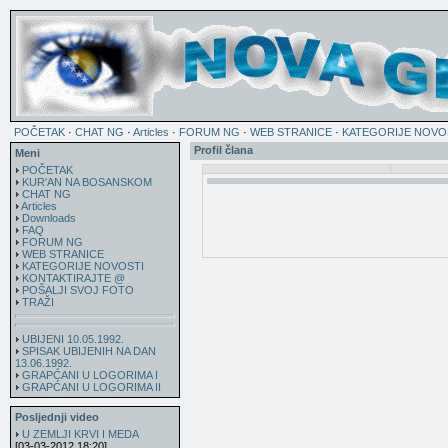
POČETAK
·
CHAT NG
·
Articles
·
FORUM NG
·
WEB STRANICE
·
KATEGORIJE NOVO
Profil člana
Meni
POČETAK
KUR'AN NA BOSANSKOM
CHAT NG
Articles
Downloads
FAQ
FORUM NG
WEB STRANICE
KATEGORIJE NOVOSTI
KONTAKTIRAJTE @
POŠALJI SVOJ FOTO
TRAŽI
UBIJENI 10.05.1992.
SPISAK UBIJENIH NA DAN
13.06.1992.
GRAPĆANI U LOGORIMA I
GRAPĆANI U LOGORIMA II
Posljednji video
U ZEMLJI KRVI I MEDA
[03-03-2012 18:20]