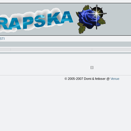
STI
[
]
© 2005-2007 Domi & fetloser @
Venue