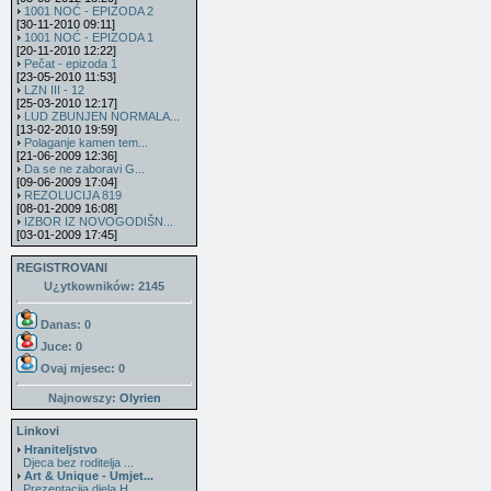
1001 NOĆ - EPIZODA 2
[30-11-2010 09:11]
1001 NOĆ - EPIZODA 1
[20-11-2010 12:22]
Pečat - epizoda 1
[23-05-2010 11:53]
LZN III - 12
[25-03-2010 12:17]
LUD ZBUNJEN NORMALA...
[13-02-2010 19:59]
Polaganje kamen tem...
[21-06-2009 12:36]
Da se ne zaboravi G...
[09-06-2009 17:04]
REZOLUCIJA 819
[08-01-2009 16:08]
IZBOR IZ NOVOGODIŠN...
[03-01-2009 17:45]
REGISTROVANI
U¿ytkowników: 2145
Danas: 0
Juce: 0
Ovaj mjesec:
0
Najnowszy:
Olyrien
Linkovi
Hraniteljstvo
Djeca bez roditelja ...
Art & Unique - Umjet...
Prezentacija djela H...