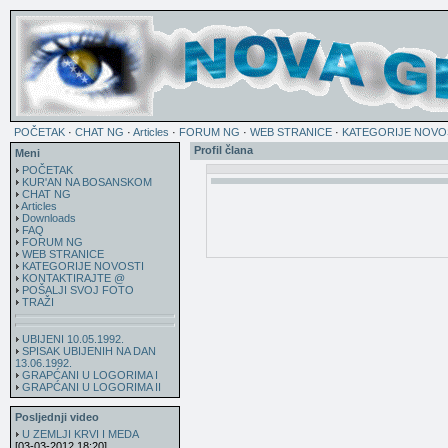
POČETAK
·
CHAT NG
·
Articles
·
FORUM NG
·
WEB STRANICE
·
KATEGORIJE NOVO
Profil člana
Meni
POČETAK
KUR'AN NA BOSANSKOM
CHAT NG
Articles
Downloads
FAQ
FORUM NG
WEB STRANICE
KATEGORIJE NOVOSTI
KONTAKTIRAJTE @
POŠALJI SVOJ FOTO
TRAŽI
UBIJENI 10.05.1992.
SPISAK UBIJENIH NA DAN
13.06.1992.
GRAPĆANI U LOGORIMA I
GRAPĆANI U LOGORIMA II
Posljednji video
U ZEMLJI KRVI I MEDA
[03-03-2012 18:20]