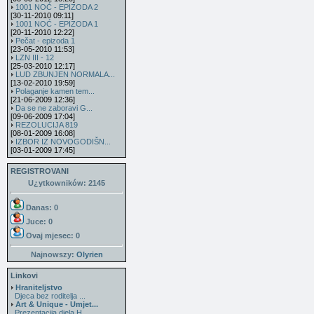
1001 NOĆ - EPIZODA 2
[30-11-2010 09:11]
1001 NOĆ - EPIZODA 1
[20-11-2010 12:22]
Pečat - epizoda 1
[23-05-2010 11:53]
LZN III - 12
[25-03-2010 12:17]
LUD ZBUNJEN NORMALA...
[13-02-2010 19:59]
Polaganje kamen tem...
[21-06-2009 12:36]
Da se ne zaboravi G...
[09-06-2009 17:04]
REZOLUCIJA 819
[08-01-2009 16:08]
IZBOR IZ NOVOGODIŠN...
[03-01-2009 17:45]
REGISTROVANI
U¿ytkowników: 2145
Danas: 0
Juce: 0
Ovaj mjesec:
0
Najnowszy:
Olyrien
Linkovi
Hraniteljstvo
Djeca bez roditelja ...
Art & Unique - Umjet...
Prezentacija djela H...