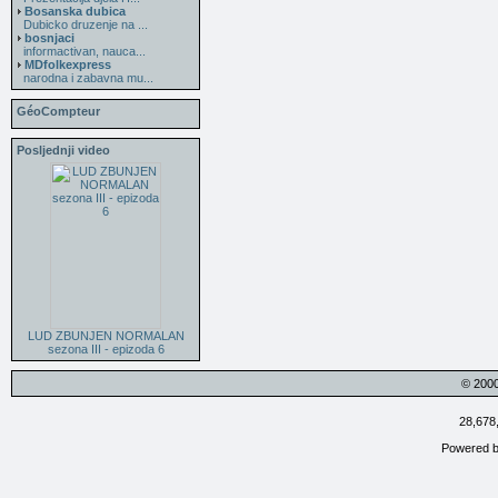
Bosanska dubica
Dubicko druzenje na ...
bosnjaci
informactivan, nauca...
MDfolkexpress
narodna i zabavna mu...
GéoCompteur
Posljednji video
LUD ZBUNJEN NORMALAN
sezona III - epizoda 6
© 200
28,678
Powered 