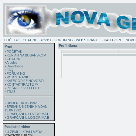
POČETAK
·
CHAT NG
·
Articles
·
FORUM NG
·
WEB STRANICE
·
KATEGORIJE NOVO
Profil člana
Meni
POČETAK
KUR'AN NA BOSANSKOM
CHAT NG
Articles
Downloads
FAQ
FORUM NG
WEB STRANICE
KATEGORIJE NOVOSTI
KONTAKTIRAJTE @
POŠALJI SVOJ FOTO
TRAŽI
UBIJENI 10.05.1992.
SPISAK UBIJENIH NA DAN
13.06.1992.
GRAPĆANI U LOGORIMA I
GRAPĆANI U LOGORIMA II
Posljednji video
U ZEMLJI KRVI I MEDA
[03-03-2012 18:20]