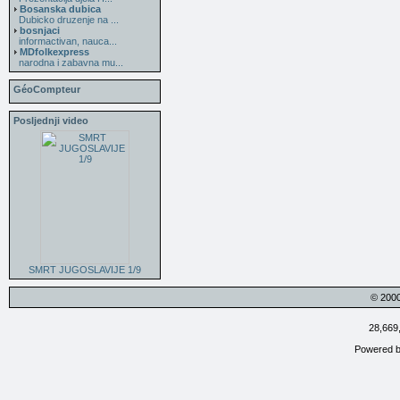
Bosanska dubica
Dubicko druzenje na ...
bosnjaci
informactivan, nauca...
MDfolkexpress
narodna i zabavna mu...
GéoCompteur
Posljednji video
SMRT JUGOSLAVIJE 1/9
© 200
28,669
Powered 