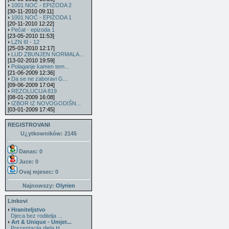
1001 NOĆ - EPIZODA 2
[30-11-2010 09:11]
1001 NOĆ - EPIZODA 1
[20-11-2010 12:22]
Pečat - epizoda 1
[23-05-2010 11:53]
LZN III - 12
[25-03-2010 12:17]
LUD ZBUNJEN NORMALA...
[13-02-2010 19:59]
Polaganje kamen tem...
[21-06-2009 12:36]
Da se ne zaboravi G...
[09-06-2009 17:04]
REZOLUCIJA 819
[08-01-2009 16:08]
IZBOR IZ NOVOGODIŠN...
[03-01-2009 17:45]
REGISTROVANI
U¿ytkowników: 2145
Danas: 0
Juce: 0
Ovaj mjesec:
0
Najnowszy:
Olyrien
Linkovi
Hraniteljstvo
Djeca bez roditelja ...
Art & Unique - Umjet...
Prezentacija djela H...