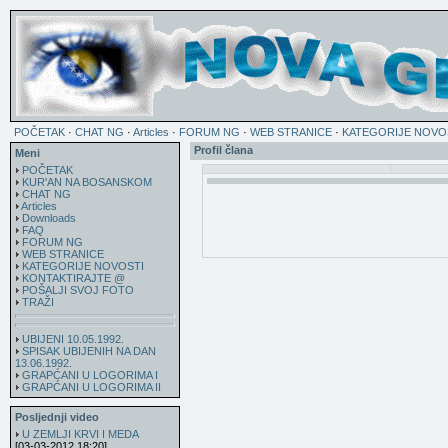
POČETAK
·
CHAT NG
·
Articles
·
FORUM NG
·
WEB STRANICE
·
KATEGORIJE NOVO
Profil člana
Meni
POČETAK
KUR'AN NA BOSANSKOM
CHAT NG
Articles
Downloads
FAQ
FORUM NG
WEB STRANICE
KATEGORIJE NOVOSTI
KONTAKTIRAJTE @
POŠALJI SVOJ FOTO
TRAŽI
UBIJENI 10.05.1992.
SPISAK UBIJENIH NA DAN
13.06.1992.
GRAPĆANI U LOGORIMA I
GRAPĆANI U LOGORIMA II
Posljednji video
U ZEMLJI KRVI I MEDA
[03-03-2012 18:20]