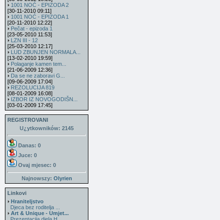
1001 NOĆ - EPIZODA 2
[30-11-2010 09:11]
1001 NOĆ - EPIZODA 1
[20-11-2010 12:22]
Pečat - epizoda 1
[23-05-2010 11:53]
LZN III - 12
[25-03-2010 12:17]
LUD ZBUNJEN NORMALA...
[13-02-2010 19:59]
Polaganje kamen tem...
[21-06-2009 12:36]
Da se ne zaboravi G...
[09-06-2009 17:04]
REZOLUCIJA 819
[08-01-2009 16:08]
IZBOR IZ NOVOGODIŠN...
[03-01-2009 17:45]
REGISTROVANI
U¿ytkowników: 2145
Danas: 0
Juce: 0
Ovaj mjesec:
0
Najnowszy:
Olyrien
Linkovi
Hraniteljstvo
Djeca bez roditelja ...
Art & Unique - Umjet...
Prezentacija djela H...