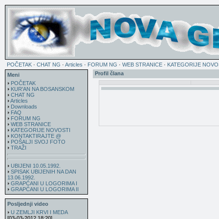
POČETAK
·
CHAT NG
·
Articles
·
FORUM NG
·
WEB STRANICE
·
KATEGORIJE NOVO
Profil člana
Meni
POČETAK
KUR'AN NA BOSANSKOM
CHAT NG
Articles
Downloads
FAQ
FORUM NG
WEB STRANICE
KATEGORIJE NOVOSTI
KONTAKTIRAJTE @
POŠALJI SVOJ FOTO
TRAŽI
UBIJENI 10.05.1992.
SPISAK UBIJENIH NA DAN
13.06.1992.
GRAPĆANI U LOGORIMA I
GRAPĆANI U LOGORIMA II
Posljednji video
U ZEMLJI KRVI I MEDA
[03-03-2012 18:20]