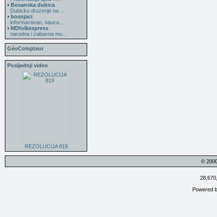
Bosanska dubica
Dubicko druzenje na ...
bosnjaci
informactivan, nauca...
MDfolkexpress
narodna i zabavna mu...
GéoCompteur
Posljednji video
REZOLUCIJA 819
© 200
28,670
Powered 