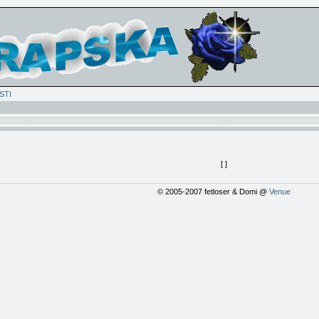
STI
[
]
© 2005-2007 fetloser & Domi @
Venue