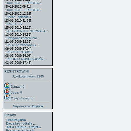
1001 NOĆ - EPIZODA 2
[30-11-2010 09:11]
1001 NOĆ - EPIZODA 1
[20-11-2010 12:22]
Pečat - epizoda 1
[23-05-2010 11:53]
LZN III - 12
[25-03-2010 12:17]
LUD ZBUNJEN NORMALA...
[13-02-2010 19:59]
Polaganje kamen tem...
[21-06-2009 12:36]
Da se ne zaboravi G...
[09-06-2009 17:04]
REZOLUCIJA 819
[08-01-2009 16:08]
IZBOR IZ NOVOGODIŠN...
[03-01-2009 17:45]
REGISTROVANI
U¿ytkowników: 2145
Danas: 0
Juce: 0
Ovaj mjesec:
0
Najnowszy:
Olyrien
Linkovi
Hraniteljstvo
Djeca bez roditelja ...
Art & Unique - Umjet...
Prezentacija djela H...