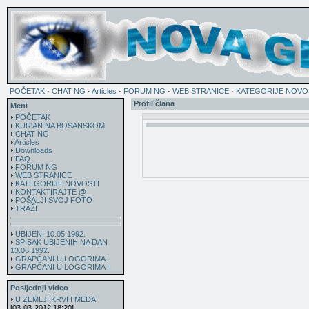
POČETAK
·
CHAT NG
·
Articles
·
FORUM NG
·
WEB STRANICE
·
KATEGORIJE NOVO
Profil člana
Meni
POČETAK
KUR'AN NA BOSANSKOM
CHAT NG
Articles
Downloads
FAQ
FORUM NG
WEB STRANICE
KATEGORIJE NOVOSTI
KONTAKTIRAJTE @
POŠALJI SVOJ FOTO
TRAŽI
UBIJENI 10.05.1992.
SPISAK UBIJENIH NA DAN
13.06.1992.
GRAPĆANI U LOGORIMA I
GRAPĆANI U LOGORIMA II
Posljednji video
U ZEMLJI KRVI I MEDA
[03-03-2012 18:20]