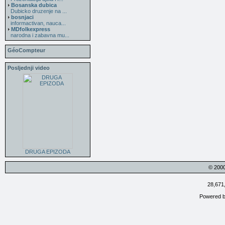
Bosanska dubica
Dubicko druzenje na ...
bosnjaci
informactivan, nauca...
MDfolkexpress
narodna i zabavna mu...
GéoCompteur
Posljednji video
DRUGA EPIZODA
© 200
28,671
Powered 