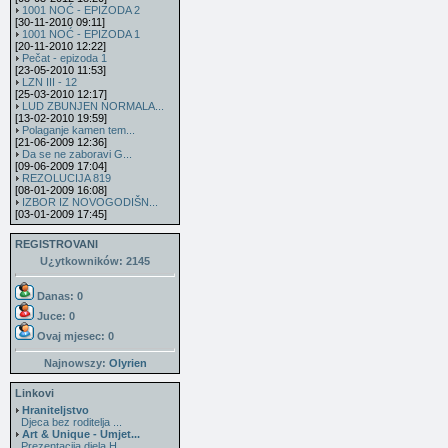
1001 NOĆ - EPIZODA 2
[30-11-2010 09:11]
1001 NOĆ - EPIZODA 1
[20-11-2010 12:22]
Pečat - epizoda 1
[23-05-2010 11:53]
LZN III - 12
[25-03-2010 12:17]
LUD ZBUNJEN NORMALA...
[13-02-2010 19:59]
Polaganje kamen tem...
[21-06-2009 12:36]
Da se ne zaboravi G...
[09-06-2009 17:04]
REZOLUCIJA 819
[08-01-2009 16:08]
IZBOR IZ NOVOGODIŠN...
[03-01-2009 17:45]
REGISTROVANI
U¿ytkowników: 2145
Danas: 0
Juce: 0
Ovaj mjesec:
0
Najnowszy:
Olyrien
Linkovi
Hraniteljstvo
Djeca bez roditelja ...
Art & Unique - Umjet...
Prezentacija djela H...