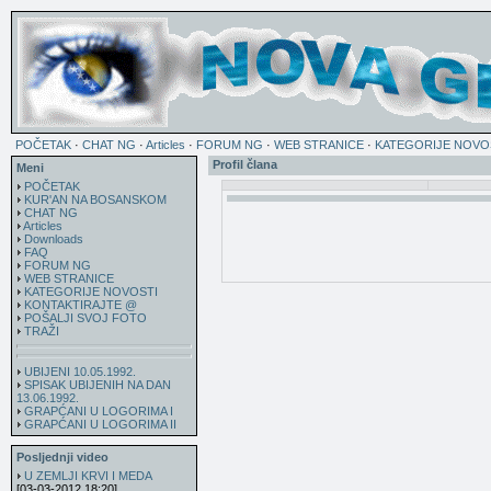
POČETAK
·
CHAT NG
·
Articles
·
FORUM NG
·
WEB STRANICE
·
KATEGORIJE NOVO
Profil člana
Meni
POČETAK
KUR'AN NA BOSANSKOM
CHAT NG
Articles
Downloads
FAQ
FORUM NG
WEB STRANICE
KATEGORIJE NOVOSTI
KONTAKTIRAJTE @
POŠALJI SVOJ FOTO
TRAŽI
UBIJENI 10.05.1992.
SPISAK UBIJENIH NA DAN
13.06.1992.
GRAPĆANI U LOGORIMA I
GRAPĆANI U LOGORIMA II
Posljednji video
U ZEMLJI KRVI I MEDA
[03-03-2012 18:20]