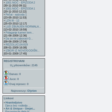
1001 NOĆ - EPIZODA 2
[30-11-2010 09:11]
1001 NOĆ - EPIZODA 1
[20-11-2010 12:22]
Pečat - epizoda 1
[23-05-2010 11:53]
LZN III - 12
[25-03-2010 12:17]
LUD ZBUNJEN NORMALA...
[13-02-2010 19:59]
Polaganje kamen tem...
[21-06-2009 12:36]
Da se ne zaboravi G...
[09-06-2009 17:04]
REZOLUCIJA 819
[08-01-2009 16:08]
IZBOR IZ NOVOGODIŠN...
[03-01-2009 17:45]
REGISTROVANI
U¿ytkowników: 2145
Danas: 0
Juce: 0
Ovaj mjesec:
0
Najnowszy:
Olyrien
Linkovi
Hraniteljstvo
Djeca bez roditelja ...
Art & Unique - Umjet...
Prezentacija djela H...