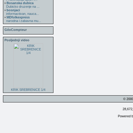
Bosanska dubica
Dubicko druzenje na ...
bosnjaci
informactivan, nauca...
MDfolkexpress
narodna i zabavna mu...
GéoCompteur
Posljednji video
KRIK SREBRENICE 1/4
© 200
28,672
Powered 