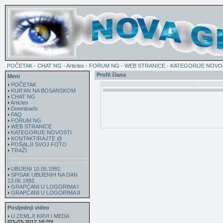
POČETAK
·
CHAT NG
·
Articles
·
FORUM NG
·
WEB STRANICE
·
KATEGORIJE NOVO
Profil člana
Meni
POČETAK
KUR'AN NA BOSANSKOM
CHAT NG
Articles
Downloads
FAQ
FORUM NG
WEB STRANICE
KATEGORIJE NOVOSTI
KONTAKTIRAJTE @
POŠALJI SVOJ FOTO
TRAŽI
UBIJENI 10.05.1992.
SPISAK UBIJENIH NA DAN
13.06.1992.
GRAPĆANI U LOGORIMA I
GRAPĆANI U LOGORIMA II
Posljednji video
U ZEMLJI KRVI I MEDA
[03-03-2012 18:20]