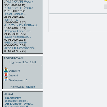
1001 NOĆ - EPIZODA 2
[30-11-2010 09:11]
1001 NOĆ - EPIZODA 1
[20-11-2010 12:22]
Pečat - epizoda 1
[23-05-2010 11:53]
LZN III - 12
[25-03-2010 12:17]
LUD ZBUNJEN NORMALA...
[13-02-2010 19:59]
Polaganje kamen tem...
[21-06-2009 12:36]
Da se ne zaboravi G...
[09-06-2009 17:04]
REZOLUCIJA 819
[08-01-2009 16:08]
IZBOR IZ NOVOGODIŠN...
[03-01-2009 17:45]
REGISTROVANI
U¿ytkowników: 2145
Danas: 0
Juce: 0
Ovaj mjesec:
0
Najnowszy:
Olyrien
Linkovi
Hraniteljstvo
Djeca bez roditelja ...
Art & Unique - Umjet...
Prezentacija djela H...