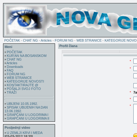
POČETAK
·
CHAT NG
·
Articles
·
FORUM NG
·
WEB STRANICE
·
KATEGORIJE NOVO
Profil člana
Meni
POČETAK
KUR'AN NA BOSANSKOM
CHAT NG
*
Articles
Downloads
*
FAQ
FORUM NG
WEB STRANICE
KATEGORIJE NOVOSTI
KONTAKTIRAJTE @
POŠALJI SVOJ FOTO
TRAŽI
*
7
*
UBIJENI 10.05.1992.
*
SPISAK UBIJENIH NA DAN
13.06.1992.
GRAPĆANI U LOGORIMA I
GRAPĆANI U LOGORIMA II
Posljednji video
U ZEMLJI KRVI I MEDA
[03-03-2012 18:20]