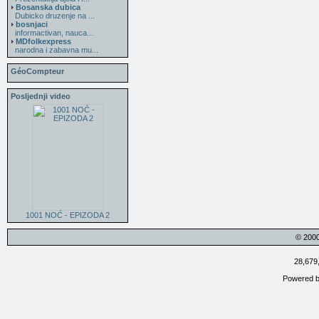
Bosanska dubica
Dubicko druzenje na ...
bosnjaci
informactivan, nauca...
MDfolkexpress
narodna i zabavna mu...
GéoCompteur
Posljednji video
1001 NOĆ - EPIZODA 2
© 200
28,679
Powered 