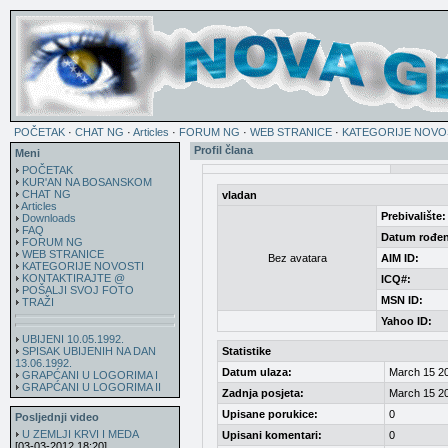
POČETAK
·
CHAT NG
·
Articles
·
FORUM NG
·
WEB STRANICE
·
KATEGORIJE NOVO
Profil člana
Meni
POČETAK
KUR'AN NA BOSANSKOM
CHAT NG
vladan
Articles
Prebivalište:
Downloads
FAQ
Datum rođen
FORUM NG
WEB STRANICE
Bez avatara
AIM ID:
KATEGORIJE NOVOSTI
KONTAKTIRAJTE @
ICQ#:
POŠALJI SVOJ FOTO
MSN ID:
TRAŽI
Yahoo ID:
UBIJENI 10.05.1992.
SPISAK UBIJENIH NA DAN
Statistike
13.06.1992.
Datum ulaza:
March 15 20
GRAPĆANI U LOGORIMA I
GRAPĆANI U LOGORIMA II
Zadnja posjeta:
March 15 20
Upisane porukice:
0
Posljednji video
U ZEMLJI KRVI I MEDA
Upisani komentari:
0
[03-03-2012 18:20]