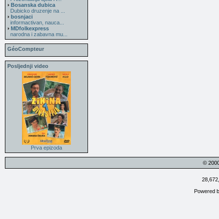
Bosanska dubica
Dubicko druzenje na ...
bosnjaci
informactivan, nauca...
MDfolkexpress
narodna i zabavna mu...
GéoCompteur
Posljednji video
Prva epizoda
© 200
28,672
Powered 