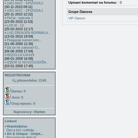
Upisani komentari na forumu:
0
1001 NOĆ - EPIZODA 2
[30-11-2010 09:11]
1001 NOĆ - EPIZODA 1
Grupe članova
[20-11-2010 12:22]
Pečat - epizoda 1
VIP članovi
[23-05-2010 11:53]
LZN III - 12
[25-03-2010 12:17]
LUD ZBUNJEN NORMALA...
[13-02-2010 19:59]
Polaganje kamen tem...
[21-06-2009 12:36]
Da se ne zaboravi G...
[09-06-2009 17:04]
REZOLUCIJA 819
[08-01-2009 16:08]
IZBOR IZ NOVOGODIŠN...
[03-01-2009 17:45]
REGISTROVANI
U¿ytkowników: 2145
Danas: 0
Juce: 0
Ovaj mjesec:
0
Najnowszy:
Olyrien
Linkovi
Hraniteljstvo
Djeca bez roditelja ...
Art & Unique - Umjet...
Prezentacija djela H...