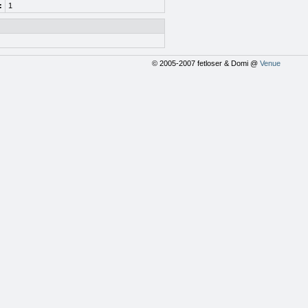
:
1
© 2005-2007 fetloser & Domi @
Venue