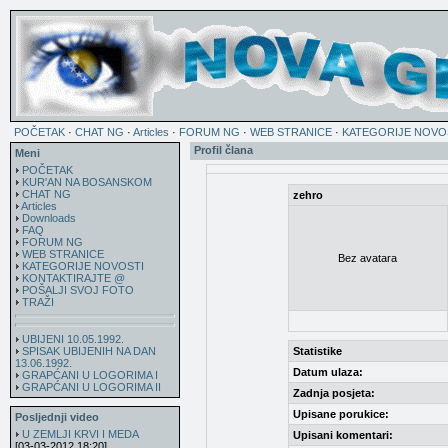
POČETAK
·
CHAT NG
·
Articles
·
FORUM NG
·
WEB STRANICE
·
KATEGORIJE NOVO
Profil člana
Meni
POČETAK
KUR'AN NA BOSANSKOM
CHAT NG
zehro
Articles
Downloads
FAQ
FORUM NG
WEB STRANICE
Bez avatara
KATEGORIJE NOVOSTI
KONTAKTIRAJTE @
POŠALJI SVOJ FOTO
TRAŽI
UBIJENI 10.05.1992.
SPISAK UBIJENIH NA DAN
Statistike
13.06.1992.
Datum ulaza:
GRAPĆANI U LOGORIMA I
GRAPĆANI U LOGORIMA II
Zadnja posjeta:
Upisane porukice:
Posljednji video
U ZEMLJI KRVI I MEDA
Upisani komentari:
[03-03-2012 18:20]