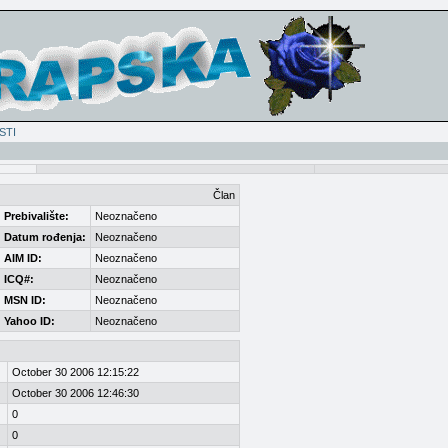
STI
Član
Prebivalište:
Neoznačeno
Datum rođenja:
Neoznačeno
AIM ID:
Neoznačeno
ICQ#:
Neoznačeno
MSN ID:
Neoznačeno
Yahoo ID:
Neoznačeno
October 30 2006 12:15:22
October 30 2006 12:46:30
0
0