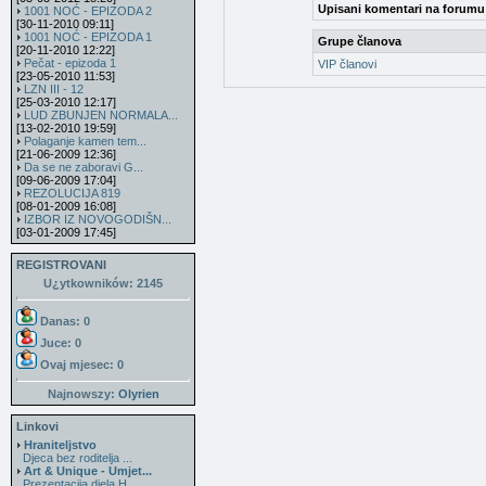
Upisani komentari na forumu
1001 NOĆ - EPIZODA 2
[30-11-2010 09:11]
1001 NOĆ - EPIZODA 1
Grupe članova
[20-11-2010 12:22]
Pečat - epizoda 1
VIP članovi
[23-05-2010 11:53]
LZN III - 12
[25-03-2010 12:17]
LUD ZBUNJEN NORMALA...
[13-02-2010 19:59]
Polaganje kamen tem...
[21-06-2009 12:36]
Da se ne zaboravi G...
[09-06-2009 17:04]
REZOLUCIJA 819
[08-01-2009 16:08]
IZBOR IZ NOVOGODIŠN...
[03-01-2009 17:45]
REGISTROVANI
U¿ytkowników: 2145
Danas: 0
Juce: 0
Ovaj mjesec:
0
Najnowszy:
Olyrien
Linkovi
Hraniteljstvo
Djeca bez roditelja ...
Art & Unique - Umjet...
Prezentacija djela H...