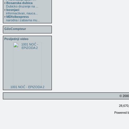
Bosanska dubica
Dubicko druzenje na ...
bosnjaci
informactivan, nauca...
MDfolkexpress
narodna i zabavna mu...
GéoCompteur
Posljednji video
1001 NOĆ - EPIZODA 2
© 200
28,670
Powered 