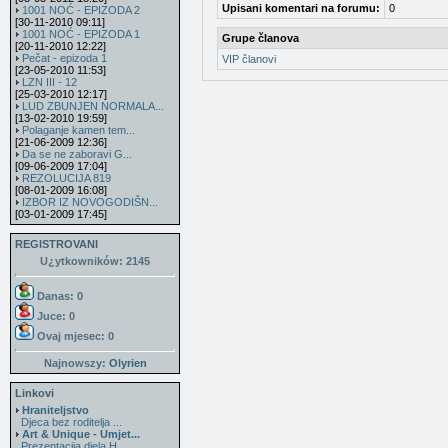
Upisani komentari na forumu:
0
1001 NOĆ - EPIZODA 2
[30-11-2010 09:11]
1001 NOĆ - EPIZODA 1
Grupe članova
[20-11-2010 12:22]
Pečat - epizoda 1
VIP članovi
[23-05-2010 11:53]
LZN III - 12
[25-03-2010 12:17]
LUD ZBUNJEN NORMALA...
[13-02-2010 19:59]
Polaganje kamen tem...
[21-06-2009 12:36]
Da se ne zaboravi G...
[09-06-2009 17:04]
REZOLUCIJA 819
[08-01-2009 16:08]
IZBOR IZ NOVOGODIŠN...
[03-01-2009 17:45]
REGISTROVANI
U¿ytkowników: 2145
Danas: 0
Juce: 0
Ovaj mjesec:
0
Najnowszy:
Olyrien
Linkovi
Hraniteljstvo
Djeca bez roditelja ...
Art & Unique - Umjet...
Prezentacija djela H...