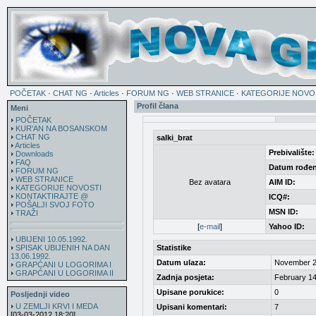
POČETAK
·
CHAT NG
·
Articles
·
FORUM NG
·
WEB STRANICE
·
KATEGORIJE NOVO
Profil člana
Meni
POČETAK
KUR'AN NA BOSANSKOM
CHAT NG
salki_brat
Articles
Prebivalište:
Downloads
FAQ
Datum rođen
FORUM NG
WEB STRANICE
Bez avatara
AIM ID:
KATEGORIJE NOVOSTI
KONTAKTIRAJTE @
ICQ#:
POŠALJI SVOJ FOTO
MSN ID:
TRAŽI
[
e-mail
]
Yahoo ID:
UBIJENI 10.05.1992.
SPISAK UBIJENIH NA DAN
Statistike
13.06.1992.
Datum ulaza:
November 2
GRAPĆANI U LOGORIMA I
GRAPĆANI U LOGORIMA II
Zadnja posjeta:
February 14
Upisane porukice:
0
Posljednji video
U ZEMLJI KRVI I MEDA
Upisani komentari:
7
[03-03-2012 18:20]