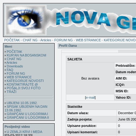
POČETAK
·
CHAT NG
·
Articles
·
FORUM NG
·
WEB STRANICE
·
KATEGORIJE NOVO
Profil člana
Meni
POČETAK
KUR'AN NA BOSANSKOM
CHAT NG
SALVETA
Articles
Prebivalište:
Downloads
FAQ
Datum rođen
FORUM NG
WEB STRANICE
Bez avatara
AIM ID:
KATEGORIJE NOVOSTI
KONTAKTIRAJTE @
ICQ#:
POŠALJI SVOJ FOTO
MSN ID:
TRAŽI
[
e-mail
]
Yahoo ID:
UBIJENI 10.05.1992.
SPISAK UBIJENIH NA DAN
Statistike
13.06.1992.
Datum ulaza:
December 0
GRAPĆANI U LOGORIMA I
GRAPĆANI U LOGORIMA II
Zadnja posjeta:
June 05 200
Upisane porukice:
0
Posljednji video
U ZEMLJI KRVI I MEDA
Upisani komentari:
0
[03-03-2012 18:20]