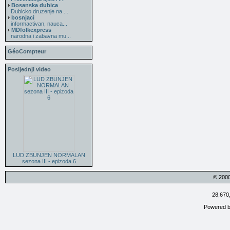
Bosanska dubica
Dubicko druzenje na ...
bosnjaci
informactivan, nauca...
MDfolkexpress
narodna i zabavna mu...
GéoCompteur
Posljednji video
LUD ZBUNJEN NORMALAN
sezona III - epizoda 6
© 200
28,670
Powered 