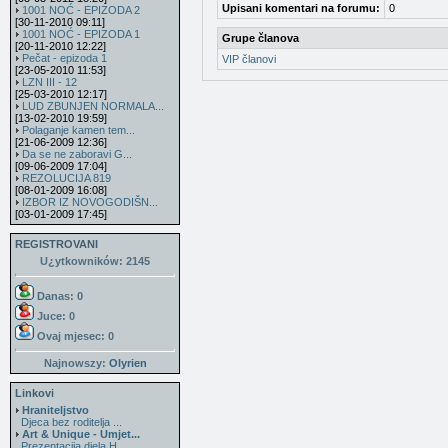
Upisani komentari na forumu:
0
1001 NOĆ - EPIZODA 2
[30-11-2010 09:11]
1001 NOĆ - EPIZODA 1
Grupe članova
[20-11-2010 12:22]
Pečat - epizoda 1
VIP članovi
[23-05-2010 11:53]
LZN III - 12
[25-03-2010 12:17]
LUD ZBUNJEN NORMALA...
[13-02-2010 19:59]
Polaganje kamen tem...
[21-06-2009 12:36]
Da se ne zaboravi G...
[09-06-2009 17:04]
REZOLUCIJA 819
[08-01-2009 16:08]
IZBOR IZ NOVOGODIŠN...
[03-01-2009 17:45]
REGISTROVANI
U¿ytkowników: 2145
Danas: 0
Juce: 0
Ovaj mjesec:
0
Najnowszy:
Olyrien
Linkovi
Hraniteljstvo
Djeca bez roditelja ...
Art & Unique - Umjet...
Prezentacija djela H...