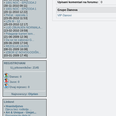
Upisani komentari na forumu:
0
1001 NOĆ - EPIZODA 2
[30-11-2010 09:11]
1001 NOĆ - EPIZODA 1
Grupe članova
[20-11-2010 12:22]
Pečat - epizoda 1
VIP članovi
[23-05-2010 11:53]
LZN III - 12
[25-03-2010 12:17]
LUD ZBUNJEN NORMALA...
[13-02-2010 19:59]
Polaganje kamen tem...
[21-06-2009 12:36]
Da se ne zaboravi G...
[09-06-2009 17:04]
REZOLUCIJA 819
[08-01-2009 16:08]
IZBOR IZ NOVOGODIŠN...
[03-01-2009 17:45]
REGISTROVANI
U¿ytkowników: 2145
Danas: 0
Juce: 0
Ovaj mjesec:
0
Najnowszy:
Olyrien
Linkovi
Hraniteljstvo
Djeca bez roditelja ...
Art & Unique - Umjet...
Prezentacija djela H...