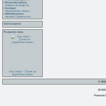
Bosanska dubica
Dubicko druzenje na ...
bosnjaci
informactivan, nauca...
MDfolkexpress
narodna i zabavna mu...
GéoCompteur
Posljednji video
Vruć vetar I - Čovek na
pogrešnom mestu
© 200
28,668
Powered 