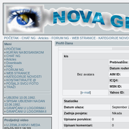
POČETAK
·
CHAT NG
·
Articles
·
FORUM NG
·
WEB STRANICE
·
KATEGORIJE NOVO
Profil člana
Meni
POČETAK
KUR'AN NA BOSANSKOM
CHAT NG
kis
Articles
Prebivalište:
Downloads
FAQ
Datum rođen
FORUM NG
WEB STRANICE
Bez avatara
AIM ID:
KATEGORIJE NOVOSTI
KONTAKTIRAJTE @
ICQ#:
POŠALJI SVOJ FOTO
MSN ID:
TRAŽI
[
e-mail
]
Yahoo ID:
UBIJENI 10.05.1992.
SPISAK UBIJENIH NA DAN
Statistike
13.06.1992.
Datum ulaza:
September 
GRAPĆANI U LOGORIMA I
GRAPĆANI U LOGORIMA II
Zadnja posjeta:
Nikada
Upisane porukice:
0
Posljednji video
U ZEMLJI KRVI I MEDA
Upisani komentari:
0
[03-03-2012 18:20]