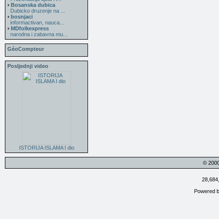
Bosanska dubica
Dubicko druzenje na ...
bosnjaci
informactivan, nauca...
MDfolkexpress
narodna i zabavna mu...
GéoCompteur
Posljednji video
ISTORIJA ISLAMA I dio
© 200
28,684
Powered 