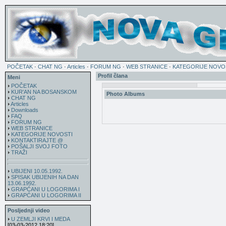
POČETAK
·
CHAT NG
·
Articles
·
FORUM NG
·
WEB STRANICE
·
KATEGORIJE NOVO
Profil člana
Meni
POČETAK
KUR'AN NA BOSANSKOM
Photo Albums
CHAT NG
Articles
Downloads
FAQ
FORUM NG
WEB STRANICE
KATEGORIJE NOVOSTI
KONTAKTIRAJTE @
POŠALJI SVOJ FOTO
TRAŽI
UBIJENI 10.05.1992.
SPISAK UBIJENIH NA DAN
13.06.1992.
GRAPĆANI U LOGORIMA I
GRAPĆANI U LOGORIMA II
Posljednji video
U ZEMLJI KRVI I MEDA
[03-03-2012 18:20]