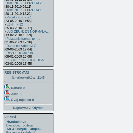
1001 NOĆ - EPIZODA 2
[30-11-2010 09:11]
1001 NOĆ - EPIZODA 1
[20-11-2010 12:22]
Pečat - epizoda 1
[23-05-2010 11:53]
LZN III - 12
[25-03-2010 12:17]
LUD ZBUNJEN NORMALA...
[13-02-2010 19:59]
Polaganje kamen tem...
[21-06-2009 12:36]
Da se ne zaboravi G...
[09-06-2009 17:04]
REZOLUCIJA 819
[08-01-2009 16:08]
IZBOR IZ NOVOGODIŠN...
[03-01-2009 17:45]
REGISTROVANI
U¿ytkowników: 2145
Danas: 0
Juce: 0
Ovaj mjesec:
0
Najnowszy:
Olyrien
Linkovi
Hraniteljstvo
Djeca bez roditelja ...
Art & Unique - Umjet...
Prezentacija djela H...