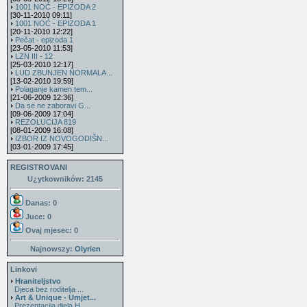
1001 NOĆ - EPIZODA 2
[30-11-2010 09:11]
1001 NOĆ - EPIZODA 1
[20-11-2010 12:22]
Pečat - epizoda 1
[23-05-2010 11:53]
LZN III - 12
[25-03-2010 12:17]
LUD ZBUNJEN NORMALA...
[13-02-2010 19:59]
Polaganje kamen tem...
[21-06-2009 12:36]
Da se ne zaboravi G...
[09-06-2009 17:04]
REZOLUCIJA 819
[08-01-2009 16:08]
IZBOR IZ NOVOGODIŠN...
[03-01-2009 17:45]
REGISTROVANI
U¿ytkowników: 2145
Danas: 0
Juce: 0
Ovaj mjesec:
0
Najnowszy:
Olyrien
Linkovi
Hraniteljstvo
Djeca bez roditelja ...
Art & Unique - Umjet...
Prezentacija djela H...