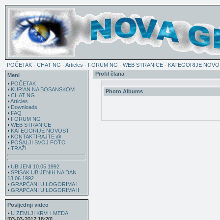
POČETAK
·
CHAT NG
·
Articles
·
FORUM NG
·
WEB STRANICE
·
KATEGORIJE NOVO
Profil člana
Meni
POČETAK
KUR'AN NA BOSANSKOM
Photo Albums
CHAT NG
Articles
Downloads
FAQ
FORUM NG
WEB STRANICE
KATEGORIJE NOVOSTI
KONTAKTIRAJTE @
POŠALJI SVOJ FOTO
TRAŽI
UBIJENI 10.05.1992.
SPISAK UBIJENIH NA DAN
13.06.1992.
GRAPĆANI U LOGORIMA I
GRAPĆANI U LOGORIMA II
Posljednji video
U ZEMLJI KRVI I MEDA
[03-03-2012 18:20]