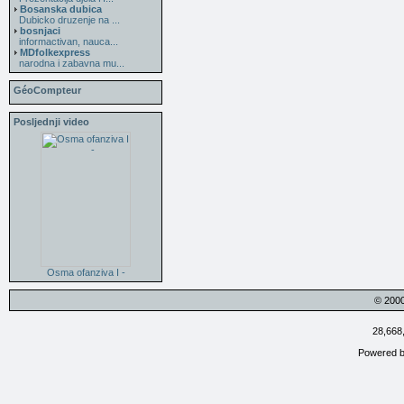
Bosanska dubica
Dubicko druzenje na ...
bosnjaci
informactivan, nauca...
MDfolkexpress
narodna i zabavna mu...
GéoCompteur
Posljednji video
Osma ofanziva I -
© 200
28,668
Powered 