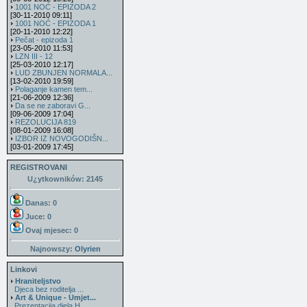
1001 NOĆ - EPIZODA 2
[30-11-2010 09:11]
1001 NOĆ - EPIZODA 1
[20-11-2010 12:22]
Pečat - epizoda 1
[23-05-2010 11:53]
LZN III - 12
[25-03-2010 12:17]
LUD ZBUNJEN NORMALA...
[13-02-2010 19:59]
Polaganje kamen tem...
[21-06-2009 12:36]
Da se ne zaboravi G...
[09-06-2009 17:04]
REZOLUCIJA 819
[08-01-2009 16:08]
IZBOR IZ NOVOGODIŠN...
[03-01-2009 17:45]
REGISTROVANI
U¿ytkowników: 2145
Danas: 0
Juce: 0
Ovaj mjesec:
0
Najnowszy:
Olyrien
Linkovi
Hraniteljstvo
Djeca bez roditelja ...
Art & Unique - Umjet...
Prezentacija djela H...