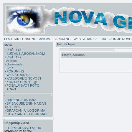
POČETAK
·
CHAT NG
·
Articles
·
FORUM NG
·
WEB STRANICE
·
KATEGORIJE NOVO
Profil člana
Meni
POČETAK
KUR'AN NA BOSANSKOM
Photo Albums
CHAT NG
Articles
Downloads
FAQ
FORUM NG
WEB STRANICE
KATEGORIJE NOVOSTI
KONTAKTIRAJTE @
POŠALJI SVOJ FOTO
TRAŽI
UBIJENI 10.05.1992.
SPISAK UBIJENIH NA DAN
13.06.1992.
GRAPĆANI U LOGORIMA I
GRAPĆANI U LOGORIMA II
Posljednji video
U ZEMLJI KRVI I MEDA
[03-03-2012 18:20]