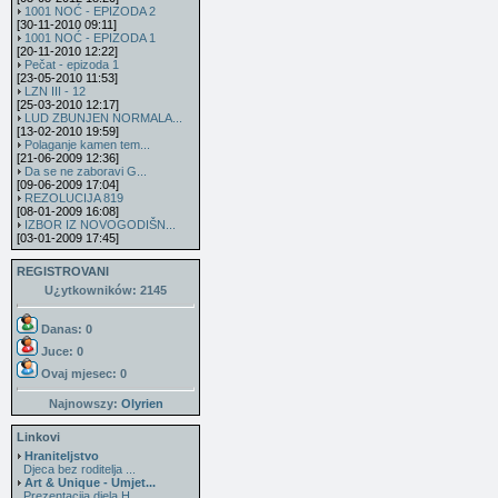
1001 NOĆ - EPIZODA 2
[30-11-2010 09:11]
1001 NOĆ - EPIZODA 1
[20-11-2010 12:22]
Pečat - epizoda 1
[23-05-2010 11:53]
LZN III - 12
[25-03-2010 12:17]
LUD ZBUNJEN NORMALA...
[13-02-2010 19:59]
Polaganje kamen tem...
[21-06-2009 12:36]
Da se ne zaboravi G...
[09-06-2009 17:04]
REZOLUCIJA 819
[08-01-2009 16:08]
IZBOR IZ NOVOGODIŠN...
[03-01-2009 17:45]
REGISTROVANI
U¿ytkowników: 2145
Danas: 0
Juce: 0
Ovaj mjesec:
0
Najnowszy:
Olyrien
Linkovi
Hraniteljstvo
Djeca bez roditelja ...
Art & Unique - Umjet...
Prezentacija djela H...