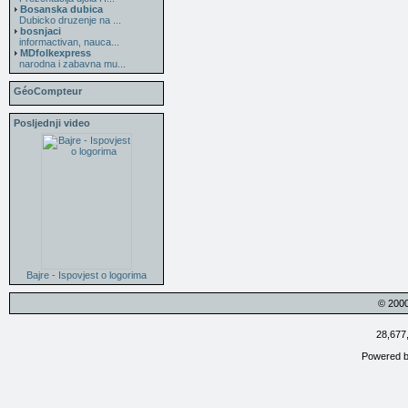
Bosanska dubica
Dubicko druzenje na ...
bosnjaci
informactivan, nauca...
MDfolkexpress
narodna i zabavna mu...
GéoCompteur
Posljednji video
Bajre - Ispovjest o logorima
© 200
28,677
Powered 