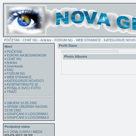
POČETAK
·
CHAT NG
·
Articles
·
FORUM NG
·
WEB STRANICE
·
KATEGORIJE NOVO
Profil člana
Meni
POČETAK
KUR'AN NA BOSANSKOM
Photo Albums
CHAT NG
Articles
Downloads
FAQ
FORUM NG
WEB STRANICE
KATEGORIJE NOVOSTI
KONTAKTIRAJTE @
POŠALJI SVOJ FOTO
TRAŽI
UBIJENI 10.05.1992.
SPISAK UBIJENIH NA DAN
13.06.1992.
GRAPĆANI U LOGORIMA I
GRAPĆANI U LOGORIMA II
Posljednji video
U ZEMLJI KRVI I MEDA
[03-03-2012 18:20]