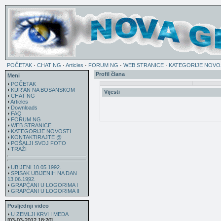
POČETAK
·
CHAT NG
·
Articles
·
FORUM NG
·
WEB STRANICE
·
KATEGORIJE NOVO
Profil člana
Meni
POČETAK
KUR'AN NA BOSANSKOM
Vijesti
CHAT NG
Articles
Downloads
FAQ
FORUM NG
WEB STRANICE
KATEGORIJE NOVOSTI
KONTAKTIRAJTE @
POŠALJI SVOJ FOTO
TRAŽI
UBIJENI 10.05.1992.
SPISAK UBIJENIH NA DAN
13.06.1992.
GRAPĆANI U LOGORIMA I
GRAPĆANI U LOGORIMA II
Posljednji video
U ZEMLJI KRVI I MEDA
[03-03-2012 18:20]