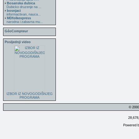
Bosanska dubica
Dubicko druzenje na ...
bosnjaci
informactivan, nauca...
MDfolkexpress
narodna i zabavna mu...
GéoCompteur
Posljednji video
IZBOR IZ NOVOGODIŠNJEG
PROGRAMA
© 200
28,678
Powered 