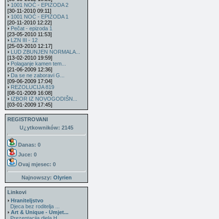
1001 NOĆ - EPIZODA 2
[30-11-2010 09:11]
1001 NOĆ - EPIZODA 1
[20-11-2010 12:22]
Pečat - epizoda 1
[23-05-2010 11:53]
LZN III - 12
[25-03-2010 12:17]
LUD ZBUNJEN NORMALA...
[13-02-2010 19:59]
Polaganje kamen tem...
[21-06-2009 12:36]
Da se ne zaboravi G...
[09-06-2009 17:04]
REZOLUCIJA 819
[08-01-2009 16:08]
IZBOR IZ NOVOGODIŠN...
[03-01-2009 17:45]
REGISTROVANI
U¿ytkowników: 2145
Danas: 0
Juce: 0
Ovaj mjesec:
0
Najnowszy:
Olyrien
Linkovi
Hraniteljstvo
Djeca bez roditelja ...
Art & Unique - Umjet...
Prezentacija djela H...