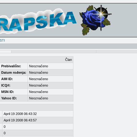
STI
Član
Prebivalište:
Neoznačeno
Datum rođenja:
Neoznačeno
AIM ID:
Neoznačeno
ICQ#:
Neoznačeno
MSN ID:
Neoznačeno
Yahoo ID:
Neoznačeno
April 19 2008 06:43:32
April 19 2008 06:43:57
0
0