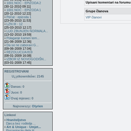
Upisani komentari na forumu
1001 NOĆ - EPIZODA 2
[30-11-2010 09:11]
1001 NOĆ - EPIZODA 1
Grupe članova
[20-11-2010 12:22]
Pečat - epizoda 1
VIP članovi
[23-05-2010 11:53]
LZN III - 12
[25-03-2010 12:17]
LUD ZBUNJEN NORMALA...
[13-02-2010 19:59]
Polaganje kamen tem...
[21-06-2009 12:36]
Da se ne zaboravi G...
[09-06-2009 17:04]
REZOLUCIJA 819
[08-01-2009 16:08]
IZBOR IZ NOVOGODIŠN...
[03-01-2009 17:45]
REGISTROVANI
U¿ytkowników: 2145
Danas: 0
Juce: 0
Ovaj mjesec:
0
Najnowszy:
Olyrien
Linkovi
Hraniteljstvo
Djeca bez roditelja ...
Art & Unique - Umjet...
Prezentacija djela H...