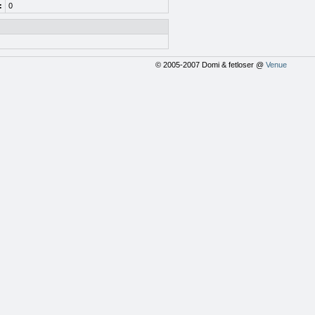
:
0
© 2005-2007 Domi & fetloser @
Venue