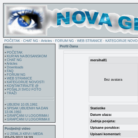
POČETAK
·
CHAT NG
·
Articles
·
FORUM NG
·
WEB STRANICE
·
KATEGORIJE NOVO
Profil člana
Meni
POČETAK
KUR'AN NA BOSANSKOM
CHAT NG
mersiha81
Articles
Downloads
FAQ
FORUM NG
WEB STRANICE
Bez avatara
KATEGORIJE NOVOSTI
KONTAKTIRAJTE @
POŠALJI SVOJ FOTO
TRAŽI
UBIJENI 10.05.1992.
SPISAK UBIJENIH NA DAN
Statistike
13.06.1992.
Datum ulaza:
GRAPĆANI U LOGORIMA I
GRAPĆANI U LOGORIMA II
Zadnja posjeta:
Upisane porukice:
Posljednji video
U ZEMLJI KRVI I MEDA
Upisani komentari:
[03-03-2012 18:20]