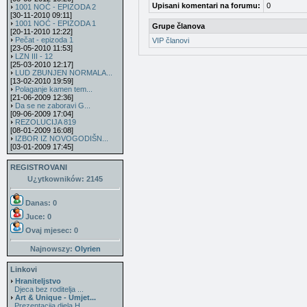
Upisani komentari na forumu:
0
1001 NOĆ - EPIZODA 2
[30-11-2010 09:11]
1001 NOĆ - EPIZODA 1
Grupe članova
[20-11-2010 12:22]
Pečat - epizoda 1
VIP članovi
[23-05-2010 11:53]
LZN III - 12
[25-03-2010 12:17]
LUD ZBUNJEN NORMALA...
[13-02-2010 19:59]
Polaganje kamen tem...
[21-06-2009 12:36]
Da se ne zaboravi G...
[09-06-2009 17:04]
REZOLUCIJA 819
[08-01-2009 16:08]
IZBOR IZ NOVOGODIŠN...
[03-01-2009 17:45]
REGISTROVANI
U¿ytkowników: 2145
Danas: 0
Juce: 0
Ovaj mjesec:
0
Najnowszy:
Olyrien
Linkovi
Hraniteljstvo
Djeca bez roditelja ...
Art & Unique - Umjet...
Prezentacija djela H...