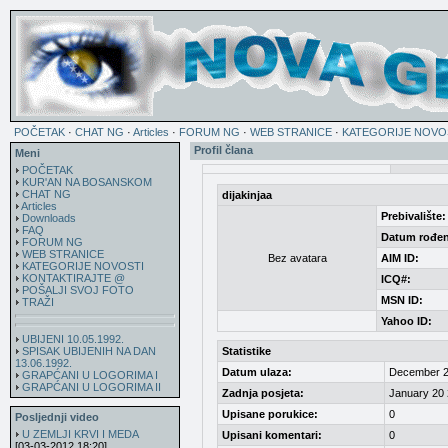
POČETAK
·
CHAT NG
·
Articles
·
FORUM NG
·
WEB STRANICE
·
KATEGORIJE NOVO
Profil člana
Meni
POČETAK
KUR'AN NA BOSANSKOM
CHAT NG
dijakinjaa
Articles
Prebivalište:
Downloads
FAQ
Datum rođen
FORUM NG
WEB STRANICE
Bez avatara
AIM ID:
KATEGORIJE NOVOSTI
KONTAKTIRAJTE @
ICQ#:
POŠALJI SVOJ FOTO
MSN ID:
TRAŽI
Yahoo ID:
UBIJENI 10.05.1992.
SPISAK UBIJENIH NA DAN
Statistike
13.06.1992.
Datum ulaza:
December 2
GRAPĆANI U LOGORIMA I
GRAPĆANI U LOGORIMA II
Zadnja posjeta:
January 20 
Upisane porukice:
0
Posljednji video
U ZEMLJI KRVI I MEDA
Upisani komentari:
0
[03-03-2012 18:20]