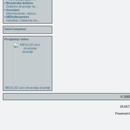
Bosanska dubica
Dubicko druzenje na ...
bosnjaci
informactivan, nauca...
MDfolkexpress
narodna i zabavna mu...
GéoCompteur
Posljednji video
MEVLUD uoci otvaranja dzamije
© 200
28,667
Powered 