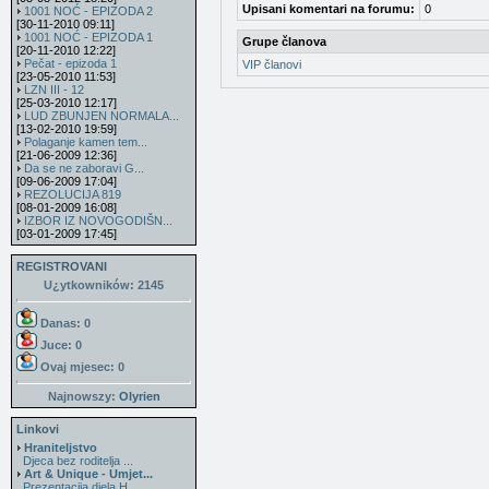
Upisani komentari na forumu:
0
1001 NOĆ - EPIZODA 2
[30-11-2010 09:11]
1001 NOĆ - EPIZODA 1
Grupe članova
[20-11-2010 12:22]
Pečat - epizoda 1
VIP članovi
[23-05-2010 11:53]
LZN III - 12
[25-03-2010 12:17]
LUD ZBUNJEN NORMALA...
[13-02-2010 19:59]
Polaganje kamen tem...
[21-06-2009 12:36]
Da se ne zaboravi G...
[09-06-2009 17:04]
REZOLUCIJA 819
[08-01-2009 16:08]
IZBOR IZ NOVOGODIŠN...
[03-01-2009 17:45]
REGISTROVANI
U¿ytkowników: 2145
Danas: 0
Juce: 0
Ovaj mjesec:
0
Najnowszy:
Olyrien
Linkovi
Hraniteljstvo
Djeca bez roditelja ...
Art & Unique - Umjet...
Prezentacija djela H...