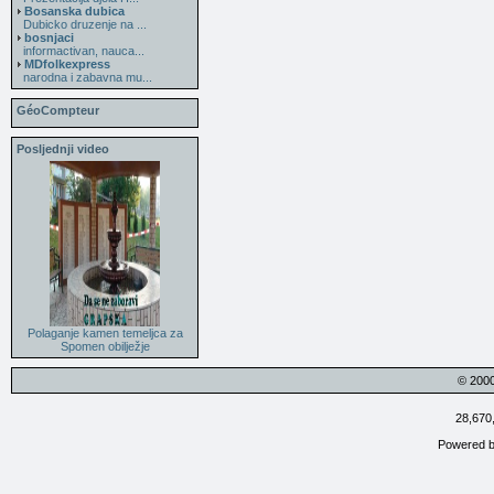
Bosanska dubica
Dubicko druzenje na ...
bosnjaci
informactivan, nauca...
MDfolkexpress
narodna i zabavna mu...
GéoCompteur
Posljednji video
Polaganje kamen temeljca za
Spomen obilježje
© 200
28,670
Powered 