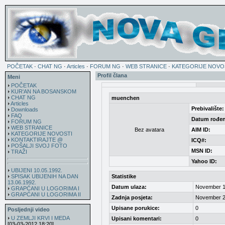
POČETAK
·
CHAT NG
·
Articles
·
FORUM NG
·
WEB STRANICE
·
KATEGORIJE NOVO
Profil člana
Meni
POČETAK
KUR'AN NA BOSANSKOM
CHAT NG
muenchen
Articles
Prebivalište:
Downloads
FAQ
Datum rođen
FORUM NG
WEB STRANICE
Bez avatara
AIM ID:
KATEGORIJE NOVOSTI
KONTAKTIRAJTE @
ICQ#:
POŠALJI SVOJ FOTO
MSN ID:
TRAŽI
Yahoo ID:
UBIJENI 10.05.1992.
SPISAK UBIJENIH NA DAN
Statistike
13.06.1992.
Datum ulaza:
November 1
GRAPĆANI U LOGORIMA I
GRAPĆANI U LOGORIMA II
Zadnja posjeta:
November 2
Upisane porukice:
0
Posljednji video
U ZEMLJI KRVI I MEDA
Upisani komentari:
0
[03-03-2012 18:20]