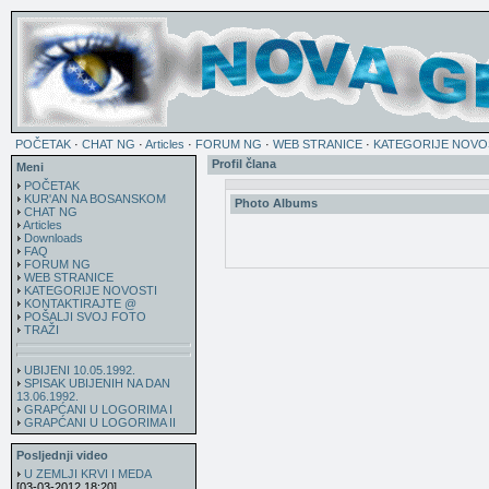
POČETAK
·
CHAT NG
·
Articles
·
FORUM NG
·
WEB STRANICE
·
KATEGORIJE NOVO
Profil člana
Meni
POČETAK
KUR'AN NA BOSANSKOM
Photo Albums
CHAT NG
Articles
Downloads
FAQ
FORUM NG
WEB STRANICE
KATEGORIJE NOVOSTI
KONTAKTIRAJTE @
POŠALJI SVOJ FOTO
TRAŽI
UBIJENI 10.05.1992.
SPISAK UBIJENIH NA DAN
13.06.1992.
GRAPĆANI U LOGORIMA I
GRAPĆANI U LOGORIMA II
Posljednji video
U ZEMLJI KRVI I MEDA
[03-03-2012 18:20]