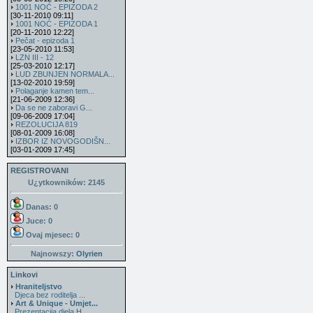
1001 NOĆ - EPIZODA 2
[30-11-2010 09:11]
1001 NOĆ - EPIZODA 1
[20-11-2010 12:22]
Pečat - epizoda 1
[23-05-2010 11:53]
LZN III - 12
[25-03-2010 12:17]
LUD ZBUNJEN NORMALA...
[13-02-2010 19:59]
Polaganje kamen tem...
[21-06-2009 12:36]
Da se ne zaboravi G...
[09-06-2009 17:04]
REZOLUCIJA 819
[08-01-2009 16:08]
IZBOR IZ NOVOGODIŠN...
[03-01-2009 17:45]
REGISTROVANI
U¿ytkowników: 2145
Danas: 0
Juce: 0
Ovaj mjesec:
0
Najnowszy:
Olyrien
Linkovi
Hraniteljstvo
Djeca bez roditelja ...
Art & Unique - Umjet...
Prezentacija djela H...