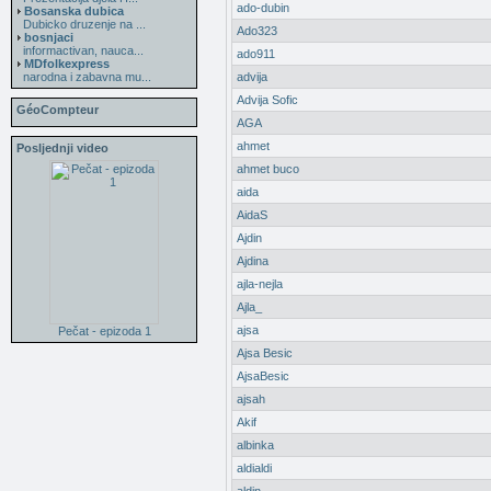
ado-dubin
Bosanska dubica
Dubicko druzenje na ...
Ado323
bosnjaci
informactivan, nauca...
ado911
MDfolkexpress
narodna i zabavna mu...
advija
Advija Sofic
GéoCompteur
AGA
ahmet
Posljednji video
ahmet buco
aida
AidaS
Ajdin
Ajdina
ajla-nejla
Ajla_
ajsa
Pečat - epizoda 1
Ajsa Besic
AjsaBesic
ajsah
Akif
albinka
aldialdi