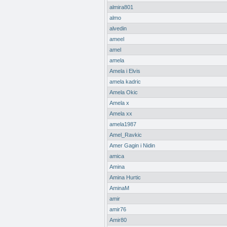
almira801
almo
alvedin
ameel
amel
amela
Amela i Elvis
amela kadric
Amela Okic
Amela x
Amela xx
amela1987
Amel_Ravkic
Amer Gagin i Nidin
amica
Amina
Amina Hurtic
AminaM
amir
amir76
Amir80