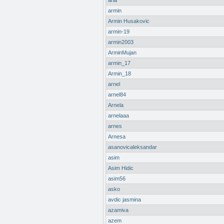
aria
armin
Armin Husakovic
armin-19
armin2003
ArminMujan
armin_17
Armin_18
arnel
arnel84
Arnela
arnelaaa
arnes
Arnesa
asanovicaleksandar
asim
Asim Hidic
asim56
asko
avdic jasmina
azamiva
azem