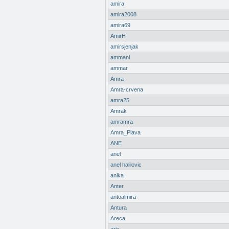
amira
amira2008
amira69
AmirH
amirsjenjak
ammani
ammar
Amra
Amra-crvena
amra25
Amrak
amramra
Amra_Plava
ANE
anel
anel halilovic
anika
Anter
antoalmira
Antura
Areca