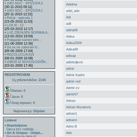
1001 NOĆ - EPIZODA 2
Adelma
[30-11-2010 09:11]
1001 NOĆ - EPIZODA 1
adel_ado
[20-11-2010 12:22]
Adi
Pečat - epizoda 1
[23-05-2010 11:53]
adil
LZN III - 12
[25-03-2010 12:17]
adina06
LUD ZBUNJEN NORMALA...
[13-02-2010 19:59]
Adisa
Polaganje kamen tem...
Adisa2009
[21-06-2009 12:36]
Da se ne zaboravi G...
Adisa89
[09-06-2009 17:04]
REZOLUCIJA 819
adisap
[08-01-2009 16:08]
IZBOR IZ NOVOGODIŠN...
adisbuljevic
[03-01-2009 17:45]
admir
REGISTROVANI
Admir Kadric
U¿ytkowników: 2145
admir-red
Admir-zv
Danas: 0
admir67
Juce: 0
Adnan
Ovaj mjesec:
0
Adnan Muratovic
Najnowszy:
Olyrien
adnan1
adnann
Linkovi
Hraniteljstvo
Adno B
Djeca bez roditelja ...
Art & Unique - Umjet...
Ado
Prezentacija djela H...