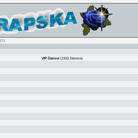
STI
VIP članovi
(1932 članova)