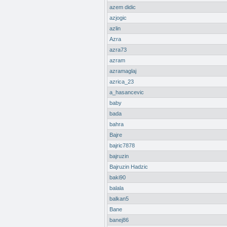
azem didic
azjogic
azlin
Azra
azra73
azram
azramaglaj
azrica_23
a_hasancevic
baby
bada
bahra
Bajre
bajric7878
bajruzin
Bajruzin Hadzic
baki90
balala
balkan5
Bane
banej86