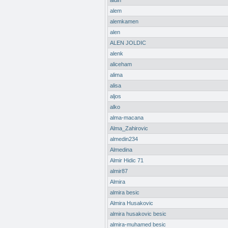
aldin
alem
alemkamen
alen
ALEN JOLDIC
alenk
aliceham
alima
alisa
aljos
alko
alma-macana
Alma_Zahirovic
almedin234
Almedina
Almir Hidic 71
almir87
Almira
almira besic
Almira Husakovic
almira husakovic besic
almira-muhamed besic