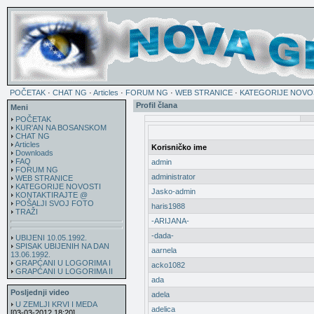
POČETAK
·
CHAT NG
·
Articles
·
FORUM NG
·
WEB STRANICE
·
KATEGORIJE NOVO
Profil člana
Meni
POČETAK
KUR'AN NA BOSANSKOM
CHAT NG
Articles
Korisničko ime
Downloads
FAQ
admin
FORUM NG
administrator
WEB STRANICE
KATEGORIJE NOVOSTI
Jasko-admin
KONTAKTIRAJTE @
POŠALJI SVOJ FOTO
haris1988
TRAŽI
-ARIJANA-
-dada-
UBIJENI 10.05.1992.
SPISAK UBIJENIH NA DAN
aarnela
13.06.1992.
GRAPĆANI U LOGORIMA I
acko1082
GRAPĆANI U LOGORIMA II
ada
Posljednji video
adela
U ZEMLJI KRVI I MEDA
adelica
[03-03-2012 18:20]